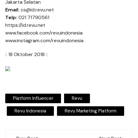
Jakarta Selatan
Email:
cs@id.revu.net
Telp:
021 71790561
https://id.revu.net
www.facebook.com/revuindonesia
www.instagram.com/revuindonesia
:: 18 Oktober 2018 ::
Platform Influencer
Revu
Revu Indonesia
Revu Marketing Platform
Post