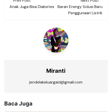
Prev Post
Next Post
navigation
Anak Juga Bisa Diabetes
Baran Energy Solusi Baru
Penggunaan Listrik
Miranti
jendelakeluargaid@gmail.com
Baca Juga