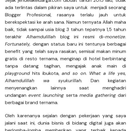
Sejak jendelakeluarga.com dibuat tahun 2015 lalu, tidak
ada terlintas dalam pikiran saya untuk menjadi seorang
Blogger Profesional, rasanya terlalu jauh untuk
berekspektasi ke arah sana. Namun ternyata Allah maha
baik, tidak sampai usia blog 3 tahun tepatnya 1,5 tahun
terakhir
Alhamdulillah
blog ini resmi di-
monetize
.
Fortunately,
dengan status baru ini tentunya berbagai
benefit yang telah saya rasakan, semisal makan minum
gratis di resto ternama, menginap di hotel berbintang
tanpa datang tagihan, mengajak anak main di
playground
hits ibukota,
and so on
.
What a life yes,
Alhamdulillah wa syukurillah.
Dan kegiatan
menyenangkan lainnya saat menghadiri
undangan
event
launching
serta
media gathering
dari
berbagai brand ternama.
Oleh karenanya sejalan dengan pekerjaan yang saya
jalani saat ini, dunia bisnis di bidang digital juga akan
berlomba-lomba memberikan yang terbaik kepada