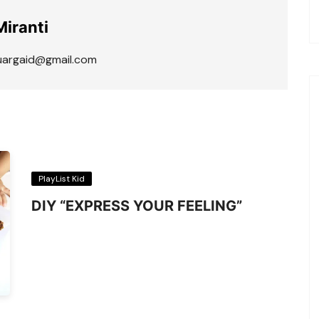
Miranti
luargaid@gmail.com
PlayList Kid
DIY “EXPRESS YOUR FEELING”