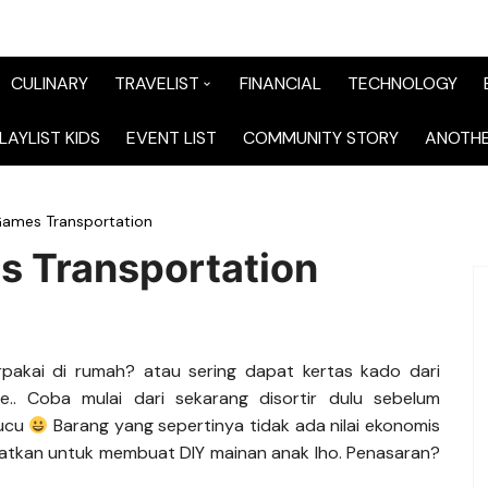
CULINARY
TRAVELIST
FINANCIAL
TECHNOLOGY
TraveList Sumatera
LAYLIST KIDS
EVENT LIST
COMMUNITY STORY
ANOTHE
TraveList Jabodetabek
Games Transportation
TraveList Bandung
s Transportation
TraveList Jawa
TraveList Mix
rpakai di rumah? atau sering dapat kertas kado dari
TraveList Overseas
e.. Coba mulai dari sekarang disortir dulu sebelum
lucu
Barang yang sepertinya tidak ada nilai ekonomis
aatkan untuk membuat DIY mainan anak lho. Penasaran?