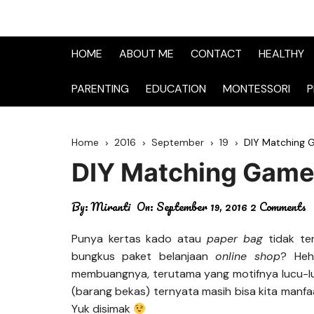
HOME
ABOUT ME
CONTACT
HEALTHY
PARENTING
EDUCATION
MONTESSORI
P
Home
2016
September
19
DIY Matching 
DIY Matching Game
By:
Miranti
On:
September 19, 2016
2 Comments
Punya kertas kado atau
paper bag
tidak te
bungkus paket belanjaan
online shop
? Heh
membuangnya, terutama yang motifnya lucu-
(barang bekas) ternyata masih bisa kita manf
Yuk disimak