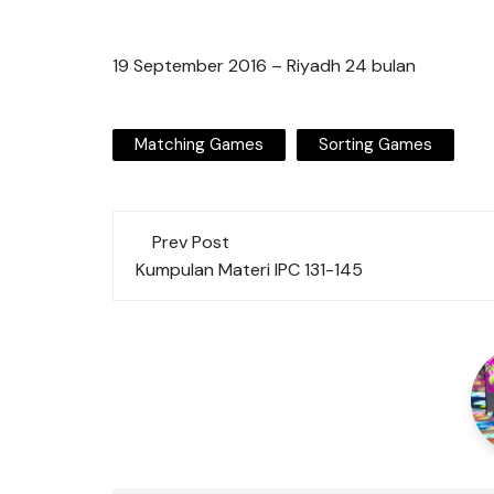
19 September 2016 – Riyadh 24 bulan
Matching Games
Sorting Games
Post
Prev Post
navigation
Kumpulan Materi IPC 131-145