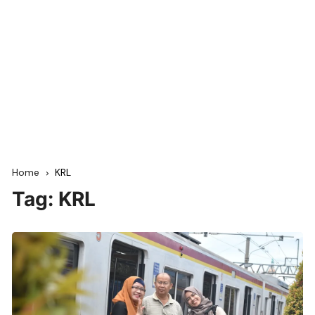
Home
KRL
Tag:
KRL