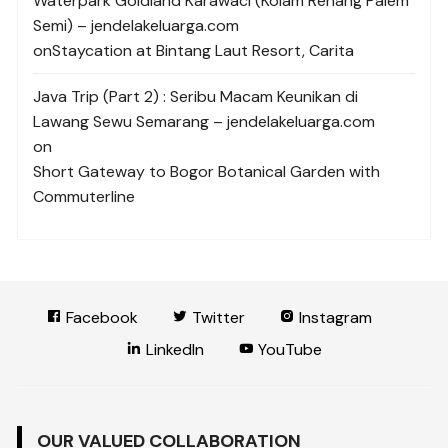
Waterpark Goldland Karawaci (Kolam Renang Palem
Semi) – jendelakeluarga.com
on
Staycation at Bintang Laut Resort, Carita
Java Trip (Part 2) : Seribu Macam Keunikan di
Lawang Sewu Semarang – jendelakeluarga.com
on
Short Gateway to Bogor Botanical Garden with
Commuterline
Facebook
Twitter
Instagram
LinkedIn
YouTube
OUR VALUED COLLABORATION