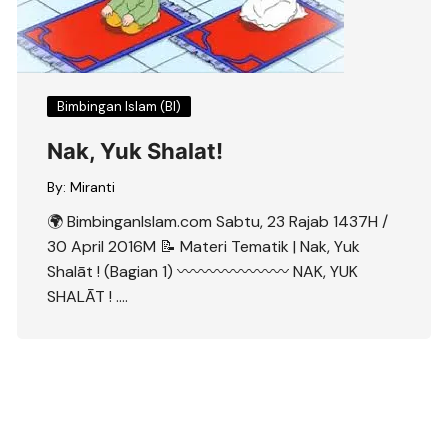
Bimbingan Islam (BI)
Nak, Yuk Shalat!
By:
Miranti
🌍 BimbinganIslam.com Sabtu, 23 Rajab 1437H /
30 April 2016M 📝 Materi Tematik | Nak, Yuk
Shalāt ! (Bagian 1) 〰〰〰〰〰〰〰 NAK, YUK
SHALĀT ! ….