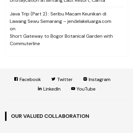
on
Staycation at Bintang Laut Resort, Carita
Java Trip (Part 2) : Seribu Macam Keunikan di
Lawang Sewu Semarang – jendelakeluarga.com
on
Short Gateway to Bogor Botanical Garden with
Commuterline
Facebook
Twitter
Instagram
LinkedIn
YouTube
OUR VALUED COLLABORATION