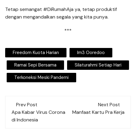
Tetap semangat #DiRumahAja ya, tetap produktif
dengan mengandalkan segala yang kita punya.
***
Freedom Kuota Harian
Im3 Ooredoo
Ramai Sepi Bersama
Silaturahmi Setiap Hari
Terkoneksi Meski Pandemi
Post
Prev Post
Next Post
navigation
Apa Kabar Virus Corona
Manfaat Kartu Pra Kerja
di Indonesia