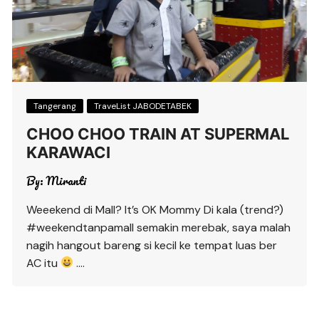
Tangerang
TraveList JABODETABEK
CHOO CHOO TRAIN AT SUPERMAL
KARAWACI
By:
Miranti
Weeekend di Mall? It’s OK Mommy Di kala (trend?)
#weekendtanpamall semakin merebak, saya malah
nagih hangout bareng si kecil ke tempat luas ber
AC itu
….