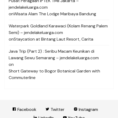
Pusat Peragaan IPTEK TMII Jakarta –
jendelakeluarga.com
on
Wisata Alam The Lodge Maribaya Bandung
Waterpark Goldland Karawaci (Kolam Renang Palem
Semi) – jendelakeluarga.com
on
Staycation at Bintang Laut Resort, Carita
Java Trip (Part 2) : Seribu Macam Keunikan di
Lawang Sewu Semarang – jendelakeluarga.com
on
Short Gateway to Bogor Botanical Garden with
Commuterline
Facebook
Twitter
Instagram
LinkedIn
YouTube