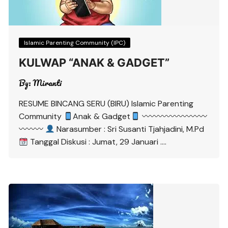
Islamic Parenting Community (IPC)
KULWAP “ANAK & GADGET”
By:
Miranti
RESUME BINCANG SERU (BIRU) Islamic Parenting
Community
Anak & Gadget
〰〰〰〰〰〰〰〰
〰〰〰
Narasumber : Sri Susanti Tjahjadini, M.Pd
Tanggal Diskusi : Jumat, 29 Januari ….