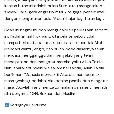
karena bulan ini adalah bulan Suro’ atau mengatakan
‘Sialan! Gara-gara angin ribut ini, kita gagal panen’ atau
dengan mengatakan pula, ‘Aduh!! hujan lagi, hujan lagi’.
Lidah ini begitu mudah mengucapkan perkataan seperti
ini. Padahal makhluk yang kita cela tersebut tidak
mampu berbuat apa-apa kecuali atas kehendak Allah.
Mencaci waktu, angin, dan hujan, pada dasarnya telah
mencaci, mengganggu dan menyakiti yang telah
menciptakan dan mengatur mereka yaitu Allah Ta’ala.
Nabi shallallahu ‘alaihi wa sallam bersabda,“Allah Ta’ala
berfirman, ‘Manusia menyakiti Aku; dia mencaci maki
masa (waktu), padahal Aku adalah pemilik dan pengatur
masa. Aku-lah yang mengatur malam dan siang menjadi
silih berganti’.” (HR. Bukhari dan Muslim).
Seringnya Berdusta