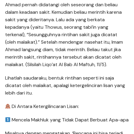
Ahmad pernah didatangi oleh seseorang dan beliau
dalam keadaan sakit. Kemudian beliau merintih karena
sakit yang dideritanya. Lalu ada yang berkata
kepadanya (yaitu Thowus, seorang tabi’in yang
terkenal), “Sesungguhnya rintihan sakit juga dicatat
(oleh malaikat).” Setelah mendengar nasehat itu, Imam
Ahmad langsung diam, tidak merintih. Beliau takut jika
merintih sakit, rintihannya tersebut akan dicatat oleh
malaikat. (Silsilah Liqo’at Al Bab Al Maftuh, 11/5).
Lihatlah saudaraku, bentuk rintihan seperti ini saja
dicatat oleh malaikat, apalagi ketergelinciran lisan yang
lebih dari itu.
Di Antara Ketergilincaran Lisan:
Mencela Makhluk yang Tidak Dapat Berbuat Apa-apa
Misalnya dengan mengatakan, ‘Bencana ini bisa terjadi