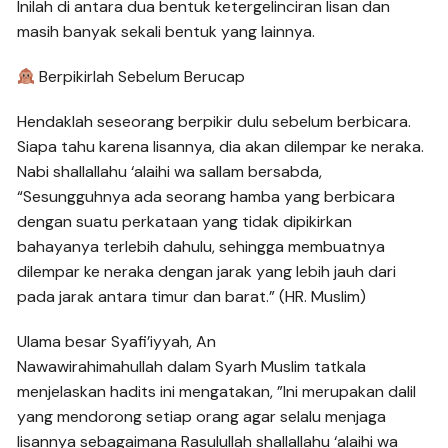
Inilah di antara dua bentuk ketergelinciran lisan dan
masih banyak sekali bentuk yang lainnya.
Berpikirlah Sebelum Berucap
Hendaklah seseorang berpikir dulu sebelum berbicara.
Siapa tahu karena lisannya, dia akan dilempar ke neraka.
Nabi shallallahu ‘alaihi wa sallam bersabda,
“Sesungguhnya ada seorang hamba yang berbicara
dengan suatu perkataan yang tidak dipikirkan
bahayanya terlebih dahulu, sehingga membuatnya
dilempar ke neraka dengan jarak yang lebih jauh dari
pada jarak antara timur dan barat.” (HR. Muslim)
Ulama besar Syafi’iyyah, An
Nawawirahimahullah dalam Syarh Muslim tatkala
menjelaskan hadits ini mengatakan, ”Ini merupakan dalil
yang mendorong setiap orang agar selalu menjaga
lisannya sebagaimana Rasulullah shallallahu ‘alaihi wa