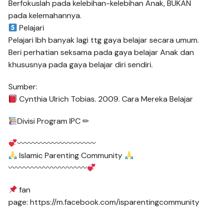
Berfokuslah pada kelebihan-kelebihan Anak, BUKAN
pada kelemahannya.
Pelajari
Pelajari lbh banyak lagi ttg gaya belajar secara umum.
Beri perhatian seksama pada gaya belajar Anak dan
khususnya pada gaya belajar diri sendiri.
Sumber:
Cynthia Ulrich Tobias. 2009. Cara Mereka Belajar
Divisi Program IPC ✏
〰〰〰〰〰〰〰〰〰〰
Islamic Parenting Community
〰〰〰〰〰〰〰〰〰〰
fan
page: https://m.facebook.com/isparentingcommunity