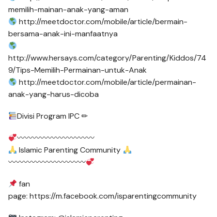
memilih-mainan-anak-yang-aman
http://meetdoctor.com/mobile/article/bermain-
bersama-anak-ini-manfaatnya
http://www.hersays.com/category/Parenting/Kiddos/74
9/Tips-Memilih-Permainan-untuk-Anak
http://meetdoctor.com/mobile/article/permainan-
anak-yang-harus-dicoba
Divisi Program IPC ✏
〰〰〰〰〰〰〰〰〰〰
Islamic Parenting Community
〰〰〰〰〰〰〰〰〰〰
fan
page: https://m.facebook.com/isparentingcommunity