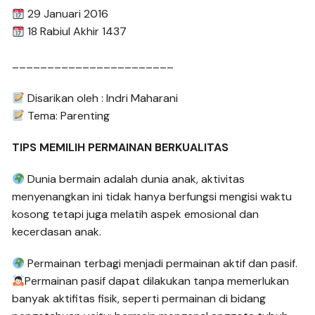
29 Januari 2016
18 Rabiul Akhir 1437
_______________________
Disarikan oleh : Indri Maharani
Tema: Parenting
TIPS MEMILIH PERMAINAN BERKUALITAS
Dunia bermain adalah dunia anak, aktivitas
menyenangkan ini tidak hanya berfungsi mengisi waktu
kosong tetapi juga melatih aspek emosional dan
kecerdasan anak.
Permainan terbagi menjadi permainan aktif dan pasif.
Permainan pasif dapat dilakukan tanpa memerlukan
banyak aktifitas fisik, seperti permainan di bidang