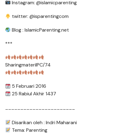
Instagram: @islamicparenting
twitter: @isparentingcom
Blog : IslamicParenting.net
***
SharingmateriIPC/74
5 Februari 2016
25 Rabiul Akhir 1437
_______________________
Disarikan oleh : Indri Maharani
Tema: Parenting