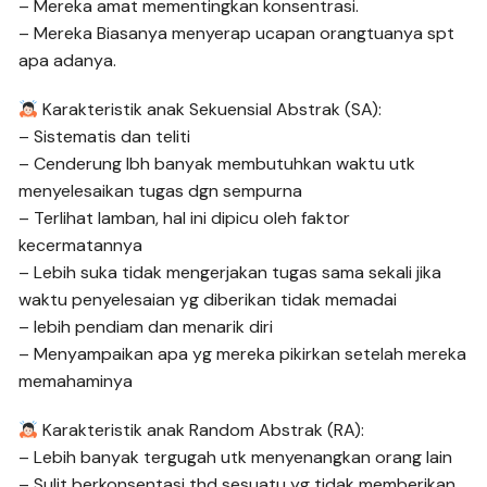
– Mereka amat mementingkan konsentrasi.
– Mereka Biasanya menyerap ucapan orangtuanya spt
apa adanya.
Karakteristik anak Sekuensial Abstrak (SA):
– Sistematis dan teliti
– Cenderung lbh banyak membutuhkan waktu utk
menyelesaikan tugas dgn sempurna
– Terlihat lamban, hal ini dipicu oleh faktor
kecermatannya
– Lebih suka tidak mengerjakan tugas sama sekali jika
waktu penyelesaian yg diberikan tidak memadai
– lebih pendiam dan menarik diri
– Menyampaikan apa yg mereka pikirkan setelah mereka
memahaminya
Karakteristik anak Random Abstrak (RA):
– Lebih banyak tergugah utk menyenangkan orang lain
– Sulit berkonsentasi thd sesuatu yg tidak memberikan