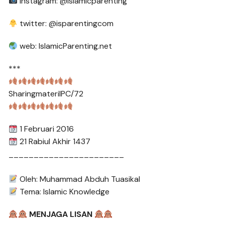
Instagram: @islamicparenting
twitter: @isparentingcom
web: IslamicParenting.net
***
SharingmateriIPC/72
1 Februari 2016
21 Rabiul Akhir 1437
_______________________
Oleh: Muhammad Abduh Tuasikal
Tema: Islamic Knowledge
MENJAGA LISAN