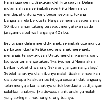
Hal ini juga sering dilakukan oleh kita saat ini. Dalam
mu’amalah saja seringkali seperti itu. Hanya ingin
mendapat untung yang besar, seorang tukang
bangunan rela berdusta. Harga semennya sebenarnya
30 ribu, namun tukang tersebut mengatakan pada
juragannya bahwa harganya 40 ribu.
Begitu juga dalam mendidik anak, seringkali juga muncul
perkataan dusta. Ketika seorang anak merengek,
menangis terus-terusan. Untuk mendiamkannya, sang
Ibu spontan mengatakan, “Iya, iya, nanti Mama akan
belikan coklat di warung. Sekarang jangan nangis lagi.”
Setelah anaknya diam, ibunya malah tidak memberikan
dia apa-apa. Kelakuan ibu ini juga secara tidak langsung
telah mengajarkan anaknya untuk berdusta. Jadi jangan
salahkan anaknya, jika dewasa nanti, anaknya malah
yang sering membohongi orang tuanya.