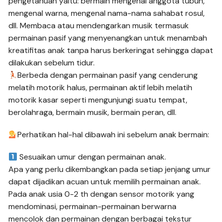
pengetahuan yaitu: bermain mengenal anggota tubuh,
mengenal warna, mengenal nama-nama sahabat rosul,
dll. Membaca atau mendengarkan musik termasuk
permainan pasif yang menyenangkan untuk menambah
kreatifitas anak tanpa harus berkeringat sehingga dapat
dilakukan sebelum tidur.
Berbeda dengan permainan pasif yang cenderung
melatih motorik halus, permainan aktif lebih melatih
motorik kasar seperti mengunjungi suatu tempat,
berolahraga, bermain musik, bermain peran, dll.
Perhatikan hal-hal dibawah ini sebelum anak bermain:
Sesuaikan umur dengan permainan anak.
Apa yang perlu dikembangkan pada setiap jenjang umur
dapat dijadikan acuan untuk memilih permainan anak.
Pada anak usia 0-2 th dengan sensor motorik yang
mendominasi, permainan-permainan berwarna
mencolok dan permainan dengan berbagai tekstur