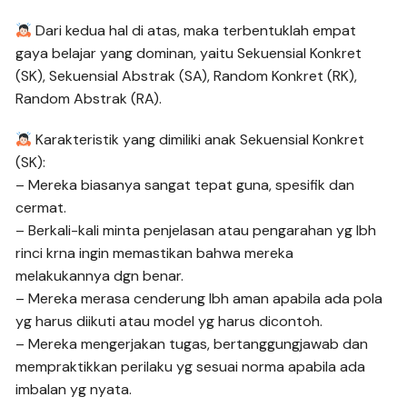
Dari kedua hal di atas, maka terbentuklah empat
gaya belajar yang dominan, yaitu Sekuensial Konkret
(SK), Sekuensial Abstrak (SA), Random Konkret (RK),
Random Abstrak (RA).
Karakteristik yang dimiliki anak Sekuensial Konkret
(SK):
– Mereka biasanya sangat tepat guna, spesifik dan
cermat.
– Berkali-kali minta penjelasan atau pengarahan yg lbh
rinci krna ingin memastikan bahwa mereka
melakukannya dgn benar.
– Mereka merasa cenderung lbh aman apabila ada pola
yg harus diikuti atau model yg harus dicontoh.
– Mereka mengerjakan tugas, bertanggungjawab dan
mempraktikkan perilaku yg sesuai norma apabila ada
imbalan yg nyata.