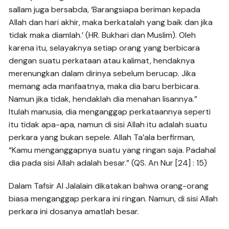
sallam juga bersabda, ‘Barangsiapa beriman kepada
Allah dan hari akhir, maka berkatalah yang baik dan jika
tidak maka diamlah.’ (HR. Bukhari dan Muslim). Oleh
karena itu, selayaknya setiap orang yang berbicara
dengan suatu perkataan atau kalimat, hendaknya
merenungkan dalam dirinya sebelum berucap. Jika
memang ada manfaatnya, maka dia baru berbicara.
Namun jika tidak, hendaklah dia menahan lisannya.”
Itulah manusia, dia menganggap perkataannya seperti
itu tidak apa-apa, namun di sisi Allah itu adalah suatu
perkara yang bukan sepele. Allah Ta’ala berfirman,
“Kamu menganggapnya suatu yang ringan saja. Padahal
dia pada sisi Allah adalah besar.” (QS. An Nur [24] : 15)
Dalam Tafsir Al Jalalain dikatakan bahwa orang-orang
biasa menganggap perkara ini ringan. Namun, di sisi Allah
perkara ini dosanya amatlah besar.