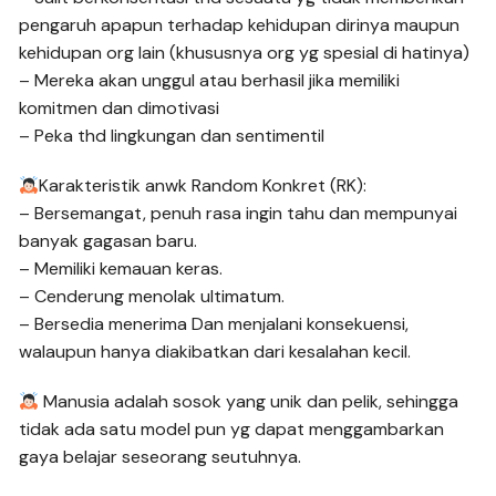
pengaruh apapun terhadap kehidupan dirinya maupun
kehidupan org lain (khususnya org yg spesial di hatinya)
– Mereka akan unggul atau berhasil jika memiliki
komitmen dan dimotivasi
– Peka thd lingkungan dan sentimentil
Karakteristik anwk Random Konkret (RK):
– Bersemangat, penuh rasa ingin tahu dan mempunyai
banyak gagasan baru.
– Memiliki kemauan keras.
– Cenderung menolak ultimatum.
– Bersedia menerima Dan menjalani konsekuensi,
walaupun hanya diakibatkan dari kesalahan kecil.
Manusia adalah sosok yang unik dan pelik, sehingga
tidak ada satu model pun yg dapat menggambarkan
gaya belajar seseorang seutuhnya.