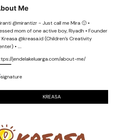
bout Me
ranti @mirantizr ~ Just call me Mira 🙂 •
lessed mom of one active boy, Riyadh • Founder
f Kreasa @kreasa.id (Children’s Creativity
nter) • ….
ttps://jendelakeluarga.com/about-me/
KREASA