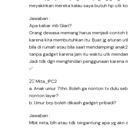
meyakinkan mereka kalau saya butuh hp utk komu
Jawaban :
Apa kabar mb Giari?
Orang dewasa memang harus menjadi contoh 
karena kita membutuhkan itu. Buat jg aturan utk
bila di rumah atau bila saat mendampingi anak
tanpa gadget karena jam itu waktu utk mendamp
Jadi tdk dgn menghindari penggunaan karena 
✅
2⃣ Mita_IPC2
a. Anak umur 7thn. Boleh ga nonton tv dulu se
nonton layar?
b. Umur brp boleh dikasih gadget pribadi?
Jawaban :
Mbk mita, blh atau tdk tergantung apa yg akn d