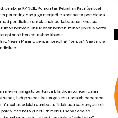
di pembina KANCIL, Komunitas Kebaikan Kecil (sebuah
kolom parenting dan juga menjadi trainer serta pembicara
erhati pendidikan untuk anak berkebutuhan khusus,
la rumah bermain untuk anak berkebutuhan khusus serta
erapi anak berkebutuhan khusus.
niv. Negeri Malang dengan predikat “terpuji”. Saat ini, ia
ndidikan.
f dan menyemangati, tentunya bila dicantumkan dalam
asi sehat, hidup sehat, keluarga sehat adalah beberapa
 Ya, sehat adalah dambaan. Tidak ada seorangpun di
un psikis, dan kata kunci utk menuju sehat adalah
beri gambaran yg jelas tentang makna “seimbang”