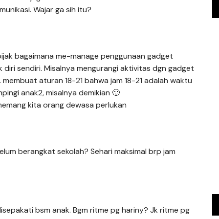
nikasi. Wajar ga sih itu?
bijak bagaimana me-manage penggunaan gadget
 diri sendiri. Misalnya mengurangi aktivitas dgn gadget
2. membuat aturan 18-21 bahwa jam 18-21 adalah waktu
ingi anak2, misalnya demikian 🙂
memang kita orang dewasa perlukan
belum berangkat sekolah? Sehari maksimal brp jam
isepakati bsm anak. Bgm ritme pg hariny? Jk ritme pg