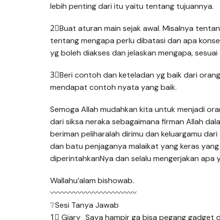
lebih penting dari itu yaitu tentang tujuannya.
2⃣Buat aturan main sejak awal. Misalnya tent
tentang mengapa perlu dibatasi dan apa konseku
yg boleh diakses dan jelaskan mengapa, sesua
3⃣Beri contoh dan keteladan yg baik dari ora
mendapat contoh nyata yang baik.
Semoga Allah mudahkan kita untuk menjadi orang
dari siksa neraka sebagaimana firman Allah dal
beriman peliharalah dirimu dan keluargamu dar
dan batu penjaganya malaikat yang keras yang
diperintahkanNya dan selalu mengerjakan apa y
Wallahu’alam bishowab.
〰〰〰〰〰〰〰〰〰〰〰
❔Sesi Tanya Jawab
1⃣ Giary_Saya hampir ga bisa pegang gadget d