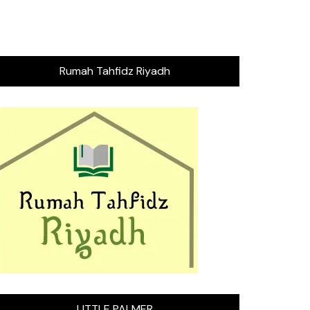
Rumah Tahfidz Riyadh
LITTLE PALMER