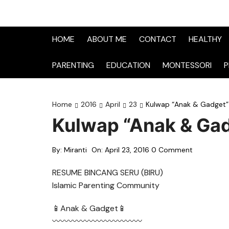
HOME
ABOUT ME
CONTACT
HEALTHY
PARENTING
EDUCATION
MONTESSORI
P
Home
2016
April
23
Kulwap “Anak & Gadget”
Kulwap “Anak & Ga
By:
Miranti
On:
April 23, 2016
0 Comment
RESUME BINCANG SERU (BIRU)
Islamic Parenting Community
📱Anak & Gadget📱
〰〰〰〰〰〰〰〰〰〰〰