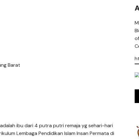
A
Mi
B
o
Ce
h
ung Barat
, adalah ibu dari 4 putra putri remaja yg sehari-hari
ikulum Lembaga Pendidikan Islam Insan Permata di