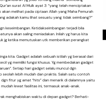
 Qur’an surat Al Mulk ayat 3: “yang telah menciptakan
 tdk akan melihat pada ciptaan Allah yang Maha Pemurah
lang adakah kamu lihat sesuatu yang tidak seimbang?”
dgn keseimbangan. Ketidakseimbangan terjadi bila
unya akan saling meniadakan. Inilah yg harus kita
suk jg ketika memutuskan utk memberikan perangkat
linga kita. Gadget adalah sebuah istilah yg berasal dari
 kecil yg memiliki fungsi khusus. Yg membedakan gadget
aruan”. Setiap hari gadget selalu muncul dgn
 seolah lebih mudah dan praktis. Salah satu contoh
dgn fitur yg amat “hits” dan menarik di dalamnya yaitu
mudah lewat fasilitas ini, termasuk anak-anak.
yak menghabiskan waktu di depan gadget? Berhati-