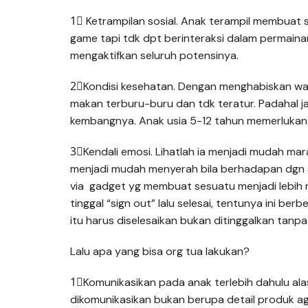
1⃣ Ketrampilan sosial. Anak terampil membuat st
game tapi tdk dpt berinteraksi dalam permainan
mengaktifkan seluruh potensinya.
2⃣Kondisi kesehatan. Dengan menghabiskan wak
makan terburu-buru dan tdk teratur. Padahal j
kembangnya. Anak usia 5-12 tahun memerlukan i
3⃣Kendali emosi. Lihatlah ia menjadi mudah marah
menjadi mudah menyerah bila berhadapan dgn s
via gadget yg membuat sesuatu menjadi lebih 
tinggal “sign out” lalu selesai, tentunya ini b
itu harus diselesaikan bukan ditinggalkan tanpa 
Lalu apa yang bisa org tua lakukan?
1⃣Komunikasikan pada anak terlebih dahulu a
dikomunikasikan bukan berupa detail produk ag