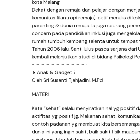
kota Malang.
Dekat dengan remaja dan pelajar dengan menja
komunitas filantropi remaja), aktif menulis di 
parenting & dunia remaja. Ia juga seorang pem
concern pada pendidikan inklusi juga mengelo
rumah tumbuh kembang talenta untuk tempat t
Tahun 2006 lalu, Santi lulus pasca sarjana dari U
kembali melanjutkan studi di bidang Psikologi Pe
〰〰〰〰〰〰〰〰〰〰〰
📱Anak & Gadget📱
Oleh Sri Susanti Tjahjadini, M.Pd
MATERI
Kata “sehat” selalu menyiratkan hal yg positi
aktifitas yg positif jg. Makanan sehat, komunik
contoh padanan yg membuat kita bersemangat.
dunia ini yang ingin sakit, baik sakit fisik maup
seimbang. Lihatlah bagaimana Allah telah mem