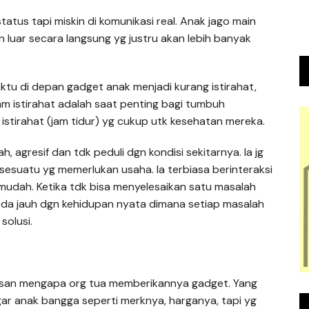
atus tapi miskin di komunikasi real. Anak jago main
 luar secara langsung yg justru akan lebih banyak
tu di depan gadget anak menjadi kurang istirahat,
am istirahat adalah saat penting bagi tumbuh
stirahat (jam tidur) yg cukup utk kesehatan mereka.
, agresif dan tdk peduli dgn kondisi sekitarnya. Ia jg
esuatu yg memerlukan usaha. Ia terbiasa berinteraksi
mudah. Ketika tdk bisa menyelesaikan satu masalah
erbeda jauh dgn kehidupan nyata dimana setiap masalah
solusi.
lasan mengapa org tua memberikannya gadget. Yang
ar anak bangga seperti merknya, harganya, tapi yg