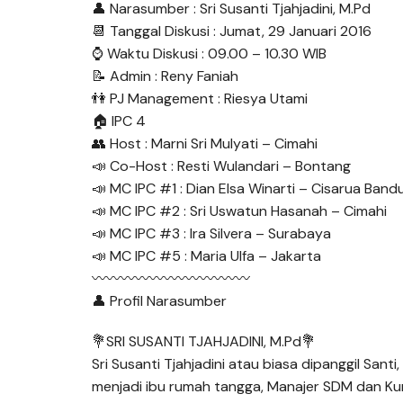
👤 Narasumber : Sri Susanti Tjahjadini, M.Pd
📆 Tanggal Diskusi : Jumat, 29 Januari 2016
⌚ Waktu Diskusi : 09.00 – 10.30 WIB
📝 Admin : Reny Faniah
👫 PJ Management : Riesya Utami
🏠 IPC 4
👥 Host : Marni Sri Mulyati – Cimahi
📣 Co-Host : Resti Wulandari – Bontang
📣 MC IPC #1 : Dian Elsa Winarti – Cisarua Band
📣 MC IPC #2 : Sri Uswatun Hasanah – Cimahi
📣 MC IPC #3 : Ira Silvera – Surabaya
📣 MC IPC #5 : Maria Ulfa – Jakarta
〰〰〰〰〰〰〰〰〰〰〰
👤 Profil Narasumber
💐SRI SUSANTI TJAHJADINI, M.Pd💐
Sri Susanti Tjahjadini atau biasa dipanggil Santi
menjadi ibu rumah tangga, Manajer SDM dan Kur