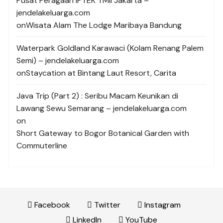
Pusat Peragaan IPTEK TMII Jakarta –
jendelakeluarga.com
on
Wisata Alam The Lodge Maribaya Bandung
Waterpark Goldland Karawaci (Kolam Renang Palem
Semi) – jendelakeluarga.com
on
Staycation at Bintang Laut Resort, Carita
Java Trip (Part 2) : Seribu Macam Keunikan di
Lawang Sewu Semarang – jendelakeluarga.com
on
Short Gateway to Bogor Botanical Garden with
Commuterline
Facebook
Twitter
Instagram
LinkedIn
YouTube