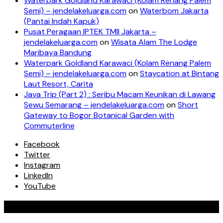
Waterpark Goldland Karawaci (Kolam Renang Palem
Semi) – jendelakeluarga.com
on
Waterbom Jakarta
(Pantai Indah Kapuk)
Pusat Peragaan IPTEK TMII Jakarta –
jendelakeluarga.com
on
Wisata Alam The Lodge
Maribaya Bandung
Waterpark Goldland Karawaci (Kolam Renang Palem
Semi) – jendelakeluarga.com
on
Staycation at Bintang
Laut Resort, Carita
Java Trip (Part 2) : Seribu Macam Keunikan di Lawang
Sewu Semarang – jendelakeluarga.com
on
Short
Gateway to Bogor Botanical Garden with
Commuterline
Facebook
Twitter
Instagram
LinkedIn
YouTube
Our Valued Collaboration