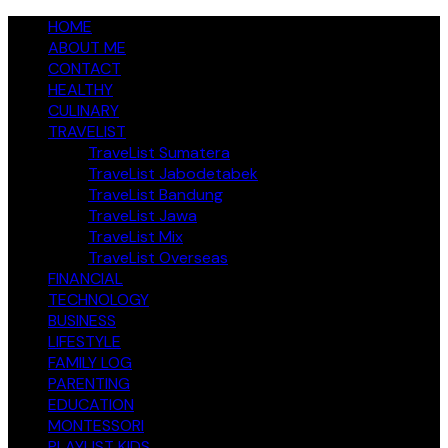
Skip
jendelakeluarga.com
HOME
A Family Fun Journey
to
ABOUT ME
content
CONTACT
HEALTHY
CULINARY
TRAVELIST
TraveList Sumatera
TraveList Jabodetabek
TraveList Bandung
TraveList Jawa
TraveList Mix
TraveList Overseas
FINANCIAL
TECHNOLOGY
BUSINESS
LIFESTYLE
FAMILY LOG
PARENTING
EDUCATION
MONTESSORI
PLAYLIST KIDS