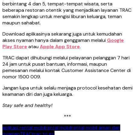
berbintang 4 dan 5, tempat-tempat wisata, serta
beberapa restoran otentik yang menjadikan layanan TRAC
semakin lengkap untuk mengisi liburan keluarga, teman
maupun sahabat.
Download aplikasinya sekarang juga untuk kemudahan
akses nyaman hanya dalam genggaman melalui
Google
Play Store
atau
Apple App Store
.
TRAC dapat dihubungi melalui pelayanan pelanggan 7 hari
24 jam untuk pusat bantuan, informasi, maupun
pemesanan melalui kontak Customer Assistance Center di
nomor 1500 009.
Jangan lupa untuk selalu menjaga protocol kesehatan demi
keamanan diri dan juga keluarga.
Stay safe and healthy!
***
aplikasi rental mobil
rental mobil
rental mobil aman dan
nyaman
TRAC
trac to go