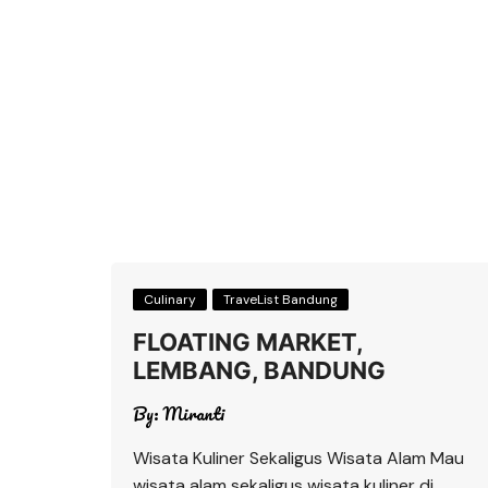
Culinary
TraveList Bandung
FLOATING MARKET,
LEMBANG, BANDUNG
By:
Miranti
Wisata Kuliner Sekaligus Wisata Alam Mau
wisata alam sekaligus wisata kuliner di