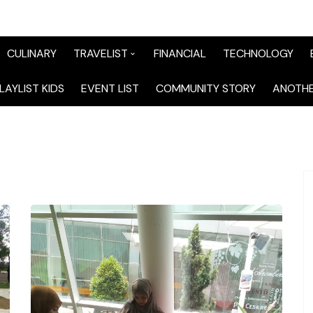
CULINARY
TRAVELIST
FINANCIAL
TECHNOLOGY
TraveList Sumatera
LAYLIST KIDS
EVENT LIST
COMMUNITY STORY
ANOTHE
TraveList Jabodetabek
TraveList Bandung
TraveList Jawa
TraveList Mix
TraveList Overseas