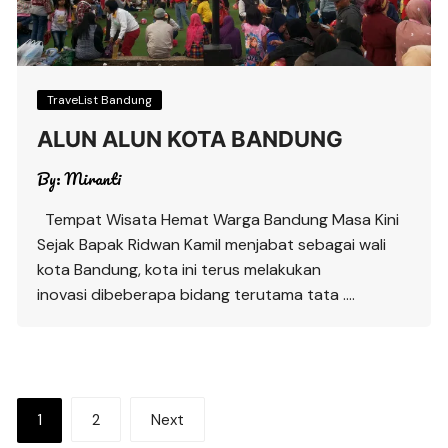
TraveList Bandung
ALUN ALUN KOTA BANDUNG
By:
Miranti
Tempat Wisata Hemat Warga Bandung Masa Kini
Sejak Bapak Ridwan Kamil menjabat sebagai wali
kota Bandung, kota ini terus melakukan
inovasi dibeberapa bidang terutama tata ….
Posts
1
2
Next