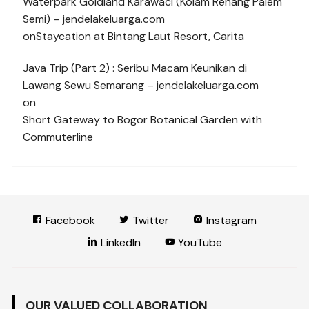
Waterpark Goldland Karawaci (Kolam Renang Palem
Semi) – jendelakeluarga.com
on
Staycation at Bintang Laut Resort, Carita
Java Trip (Part 2) : Seribu Macam Keunikan di
Lawang Sewu Semarang – jendelakeluarga.com
on
Short Gateway to Bogor Botanical Garden with
Commuterline
Facebook
Twitter
Instagram
LinkedIn
YouTube
OUR VALUED COLLABORATION