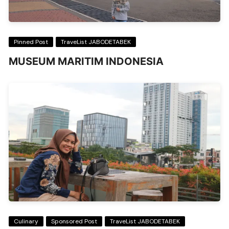
Pinned Post
TraveList JABODETABEK
MUSEUM MARITIM INDONESIA
Culinary
Sponsored Post
TraveList JABODETABEK