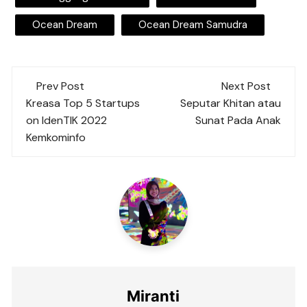
Ocean Dream
Ocean Dream Samudra
Post
Prev Post
Next Post
navigation
Kreasa Top 5 Startups
Seputar Khitan atau
on IdenTIK 2022
Sunat Pada Anak
Kemkominfo
Miranti