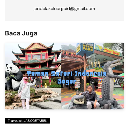
jendelakeluargaid@gmail.com
Baca Juga
TraveList JABODETABEK