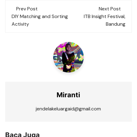
Post
Prev Post
Next Post
navigation
DIY Matching and Sorting
ITB Insight Festival,
Activity
Bandung
Miranti
jendelakeluargaid@gmail.com
Baca Juga