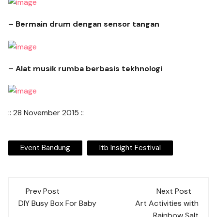
– Bermain drum dengan sensor tangan
– Alat musik rumba berbasis tekhnologi
:: 28 November 2015 ::
Event Bandung
Itb Insight Festival
Post
Prev Post
Next Post
navigation
DIY Busy Box For Baby
Art Activities with
Rainbow Salt