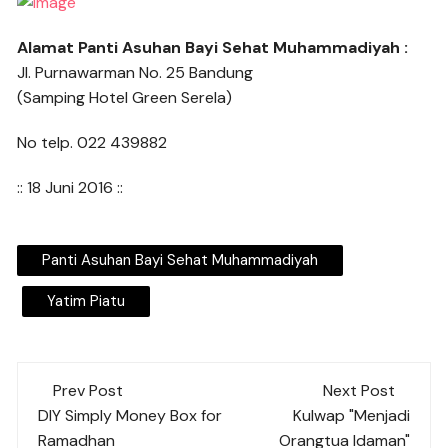
Alamat Panti Asuhan Bayi Sehat Muhammadiyah :
Jl. Purnawarman No. 25 Bandung
(Samping Hotel Green Serela)
No telp. 022 439882
:: 18 Juni 2016 ::
Panti Asuhan Bayi Sehat Muhammadiyah
Yatim Piatu
Post
Prev Post
Next Post
navigation
DIY Simply Money Box for
Kulwap "Menjadi
Ramadhan
Orangtua Idaman"