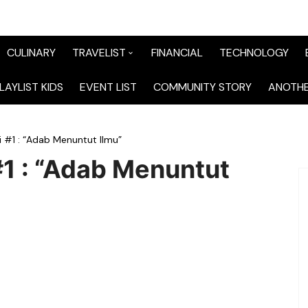
CULINARY
TRAVELIST
FINANCIAL
TECHNOLOGY
TraveList Sumatera
LAYLIST KIDS
EVENT LIST
COMMUNITY STORY
ANOTHE
TraveList Jabodetabek
i #1 : “Adab Menuntut Ilmu”
TraveList Bandung
#1 : “Adab Menuntut
TraveList Jawa
TraveList Mix
TraveList Overseas