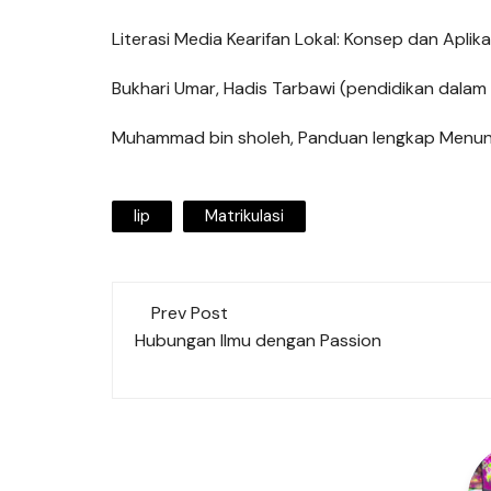
Literasi Media Kearifan Lokal: Konsep dan Aplikas
Bukhari Umar, Hadis Tarbawi (pendidikan dalam p
Muhammad bin sholeh, Panduan lengkap Menuntu
Iip
Matrikulasi
Post
Prev Post
navigation
Hubungan Ilmu dengan Passion