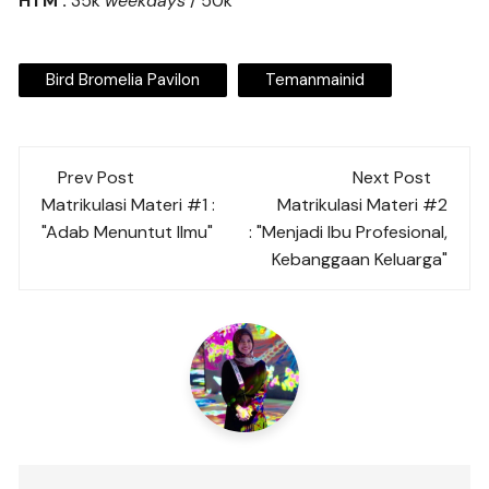
HTM :
35k
weekdays
/ 50k
Bird Bromelia Pavilon
Temanmainid
Post
Prev Post
Next Post
navigation
Matrikulasi Materi #1 :
Matrikulasi Materi #2
"Adab Menuntut Ilmu"
: "Menjadi Ibu Profesional,
Kebanggaan Keluarga"