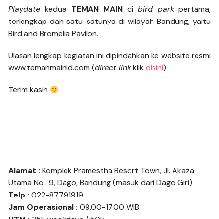
Playdate
kedua
TEMAN MAIN
di
bird park
pertama,
terlengkap dan satu-satunya di wilayah Bandung, yaitu
Bird and Bromelia Pavilon.
Ulasan lengkap kegiatan ini dipindahkan ke website resmi
www.temanmainid.com (
direct link
klik
disini
).
Terim kasih
Alamat :
Komplek Pramestha Resort Town, Jl. Akaza
Utama No . 9, Dago, Bandung (masuk dari Dago Giri)
Telp :
022-87791919
Jam Operasional :
09.00-17.00 WIB