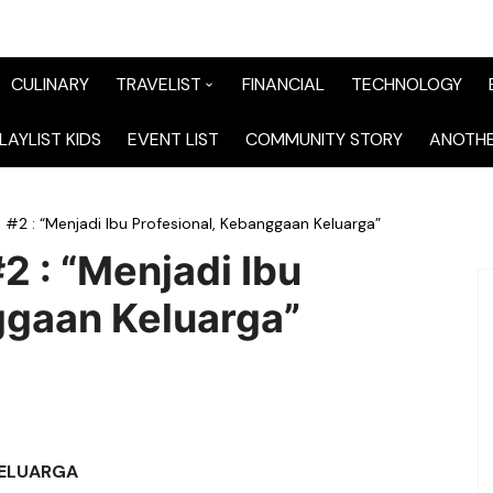
CULINARY
TRAVELIST
FINANCIAL
TECHNOLOGY
TraveList Sumatera
LAYLIST KIDS
EVENT LIST
COMMUNITY STORY
ANOTHE
TraveList Jabodetabek
i #2 : “Menjadi Ibu Profesional, Kebanggaan Keluarga”
TraveList Bandung
2 : “Menjadi Ibu
TraveList Jawa
ggaan Keluarga”
TraveList Mix
TraveList Overseas
KELUARGA