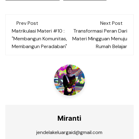
Post
Prev Post
Next Post
navigation
Matrikulasi Materi #10 :
Transformasi Peran Dari
"Membangun Komunitas,
Materi Mingguan Menuju
Membangun Peradaban"
Rumah Belajar
Miranti
jendelakeluargaid@gmail.com