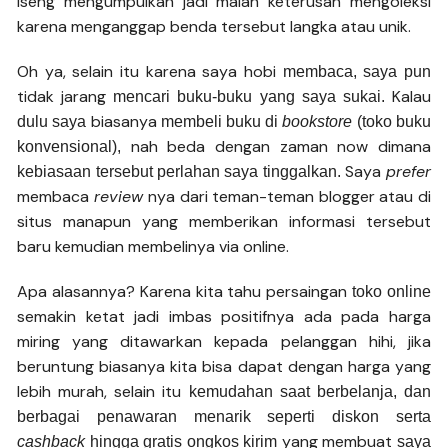
iseng mengumpulkan jadi malah keterusan mengoleksi
karena menganggap benda tersebut langka atau unik.
Oh ya, selain itu karena saya hobi
membaca, saya pun
tidak jarang
Kalau
mencari buku-buku yang saya sukai.
biasanya
dulu saya
membeli buku di
bookstore
(toko buku
nah beda dengan zaman now dimana
konvensional),
Saya
prefer
kebiasaan tersebut perlahan saya tinggalkan.
membaca
review
nya dari teman-teman blogger atau di
situs manapun yang memberikan informasi tersebut
baru kemudian membelinya via online.
Apa alasannya? Karena kita tahu persaingan
toko online
semakin ketat jadi imbas positifnya ada pada harga
miring yang ditawarkan kepada pelanggan hihi, jika
beruntung biasanya kita bisa dapat dengan harga yang
lebih murah, selain itu
kemudahan saat berbelanja, dan
berbagai penawaran menarik seperti diskon serta
yang membuat
cashback
hingga gratis ongkos kirim
saya