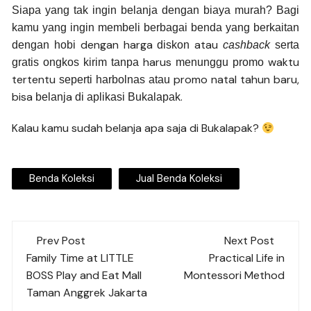
Siapa yang tak ingin belanja dengan biaya murah? Bagi
kamu yang ingin membeli berbagai benda yang berkaitan
dengan harga
atau
dengan hobi
diskon
cashback
serta
harus
waktu
gratis ongkos kirim tanpa
menunggu promo
tertentu
promo natal tahun baru,
seperti harbolnas atau
bisa
a
.
belanj
di aplikasi Bukalapak
Kalau kamu sudah belanja apa saja di Bukalapak?
Benda Koleksi
Jual Benda Koleksi
Post
Prev Post
Next Post
navigation
Family Time at LITTLE
Practical Life in
BOSS Play and Eat Mall
Montessori Method
Taman Anggrek Jakarta