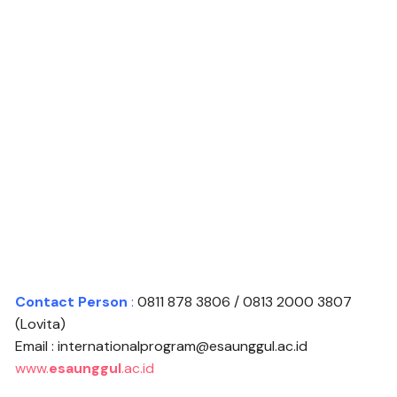
Contact Person
:
0811 878 3806 / 0813 2000 3807
(Lovita)
Email : internationalprogram@esaunggul.ac.id
www.
esaunggul
.ac.id