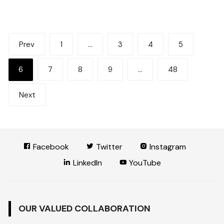
Posts
Prev
1
…
3
4
5
pagination
6
7
8
9
…
48
Next
Facebook
Twitter
Instagram
LinkedIn
YouTube
OUR VALUED COLLABORATION