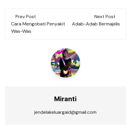
Post
Prev Post
Next Post
navigation
Cara Mengobati Penyakit
Adab-Adab Bermajelis
Was-Was
Miranti
jendelakeluargaid@gmail.com