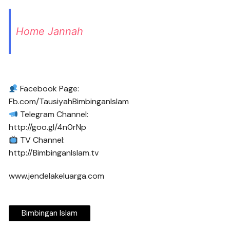
Home Jannah
Facebook Page:
Fb.com/TausiyahBimbinganIslam
Telegram Channel:
http://goo.gl/4n0rNp
TV Channel:
http://BimbinganIslam.tv
www.jendelakeluarga.com
Bimbingan Islam