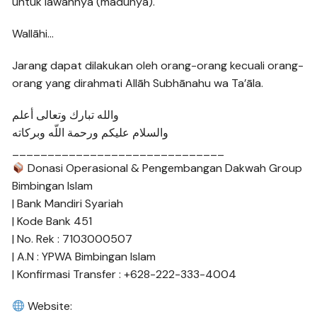
untuk lawannya (madunya).
Wallāhi…
Jarang dapat dilakukan oleh orang-orang kecuali orang-
orang yang dirahmati Allāh Subhānahu wa Ta’āla.
والله تبارك وتعالى أعلم
والسلام عليكم ورحمة اللّه وبركاته
______________________________
Donasi Operasional & Pengembangan Dakwah Group
Bimbingan Islam
| Bank Mandiri Syariah
| Kode Bank 451
| No. Rek : 7103000507
| A.N : YPWA Bimbingan Islam
| Konfirmasi Transfer : +628-222-333-4004
Website: