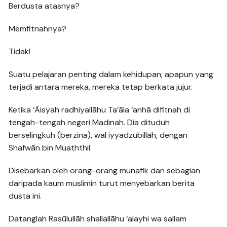
Berdusta atasnya?
Memfitnahnya?
Tidak!
Suatu pelajaran penting dalam kehidupan; apapun yang
terjadi antara mereka, mereka tetap berkata jujur.
Ketika ‘Āisyah radhiyallāhu Ta’āla ‘anhā difitnah di
tengah-tengah negeri Madinah. Dia dituduh
berselingkuh (berzina), wal iyyadzubillāh, dengan
Shafwān bin Muaththil.
Disebarkan oleh orang-orang munafik dan sebagian
daripada kaum muslimin turut menyebarkan berita
dusta ini.
Datanglah Rasūlullāh shallallāhu ‘alayhi wa sallam