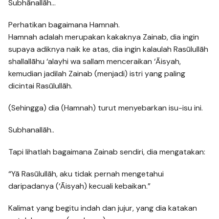
Subhānallāh…
Perhatikan bagaimana Hamnah.
Hamnah adalah merupakan kakaknya Zainab, dia ingin
supaya adiknya naik ke atas, dia ingin kalaulah Rasūlullāh
shallallāhu ‘alayhi wa sallam menceraikan ‘Āisyah,
kemudian jadilah Zainab (menjadi) istri yang paling
dicintai Rasūlullāh.
(Sehingga) dia (Hamnah) turut menyebarkan isu-isu ini.
Subhanallāh..
Tapi lihatlah bagaimana Zainab sendiri, dia mengatakan:
“Yā Rasūlullāh, aku tidak pernah mengetahui
daripadanya (‘Āisyah) kecuali kebaikan.”
Kalimat yang begitu indah dan jujur, yang dia katakan