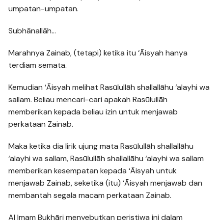
umpatan-umpatan.
Subhānallāh…
Marahnya Zainab, (tetapi) ketika itu ‘Āisyah hanya
terdiam semata.
Kemudian ‘Āisyah melihat Rasūlullāh shallallāhu ‘alayhi wa
sallam. Beliau mencari-cari apakah Rasūlullāh
memberikan kepada beliau izin untuk menjawab
perkataan Zainab.
Maka ketika dia lirik ujung mata Rasūlullāh shallallāhu
‘alayhi wa sallam, Rasūlullāh shallallāhu ‘alayhi wa sallam
memberikan kesempatan kepada ‘Āisyah untuk
menjawab Zainab, seketika (itu) ‘Āisyah menjawab dan
membantah segala macam perkataan Zainab.
Al Imam Bukhāri menyebutkan peristiwa ini dalam