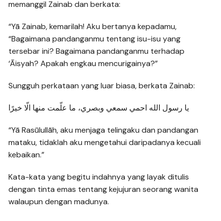
memanggil Zainab dan berkata:
“Yā Zainab, kemarilah! Aku bertanya kepadamu,
“Bagaimana pandanganmu tentang isu-isu yang
tersebar ini? Bagaimana pandanganmu terhadap
‘Āisyah? Apakah engkau mencurigainya?”
Sungguh perkataan yang luar biasa, berkata Zainab:
يا رسول الله احمي سمعي وبصري، ما علّمت منها الّا خيرًا
“Yā Rasūlullāh, aku menjaga telingaku dan pandangan
mataku, tidaklah aku mengetahui daripadanya kecuali
kebaikan.”
Kata-kata yang begitu indahnya yang layak ditulis
dengan tinta emas tentang kejujuran seorang wanita
walaupun dengan madunya.