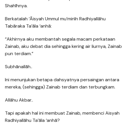
Shahīhnya.
Berkatalah ‘Āisyah Ummul mu’minīn Radhiyallāhu
Tabāraka Ta’āla ‘anhā:
“Akhirnya aku membantah segala macam perkataan
Zainab, aku debat dia sehingga kering air liurnya, Zainab
pun terdiam.”
Subhānallāh..
Ini menunjukan betapa dahsyatnya persaingan antara
mereka, (sehingga) Zainab terdiam dan terbungkam.
Allāhu Akbar..
Tapi apakah hal ini membuat Zainab, membenci Aisyah
Radhiyallāhu Ta’āla ‘anhā?