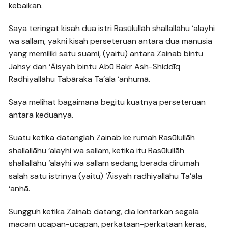
kebaikan.
Saya teringat kisah dua istri Rasūlullāh shallallāhu ‘alayhi
wa sallam, yakni kisah perseteruan antara dua manusia
yang memiliki satu suami, (yaitu) antara Zainab bintu
Jahsy dan ‘Āisyah bintu Abū Bakr Ash-Shiddīq
Radhiyallāhu Tabāraka Ta’āla ‘anhumā.
Saya melihat bagaimana begitu kuatnya perseteruan
antara keduanya.
Suatu ketika datanglah Zainab ke rumah Rasūlullāh
shallallāhu ‘alayhi wa sallam, ketika itu Rasūlullāh
shallallāhu ‘alayhi wa sallam sedang berada dirumah
salah satu istrinya (yaitu) ‘Āisyah radhiyallāhu Ta’āla
‘anhā.
Sungguh ketika Zainab datang, dia lontarkan segala
macam ucapan-ucapan, perkataan-perkataan keras,