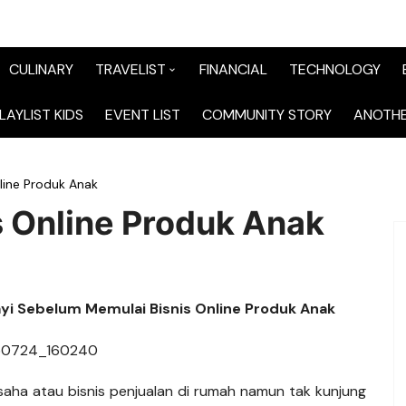
CULINARY
TRAVELIST
FINANCIAL
TECHNOLOGY
TraveList Sumatera
LAYLIST KIDS
EVENT LIST
COMMUNITY STORY
ANOTHE
TraveList Jabodetabek
line Produk Anak
TraveList Bandung
s Online Produk Anak
TraveList Jawa
TraveList Mix
yi Sebelum Memulai Bisnis Online Produk Anak
TraveList Overseas
aha atau bisnis penjualan di rumah namun tak kunjung