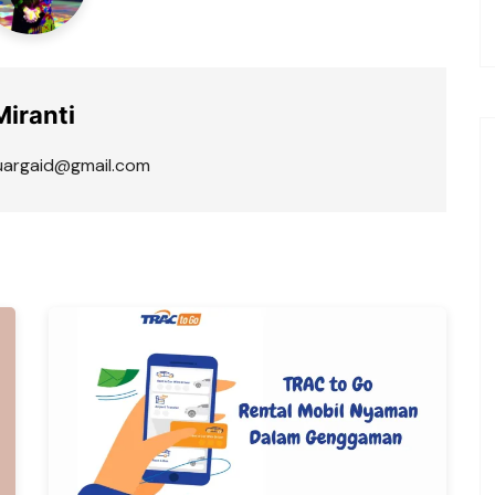
Miranti
luargaid@gmail.com