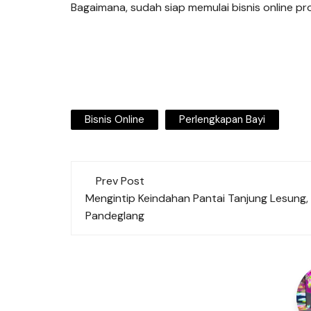
Bagaimana, sudah siap memulai bisnis online 
Bisnis Online
Perlengkapan Bayi
Post
Prev Post
navigation
Mengintip Keindahan Pantai Tanjung Lesung,
Pandeglang