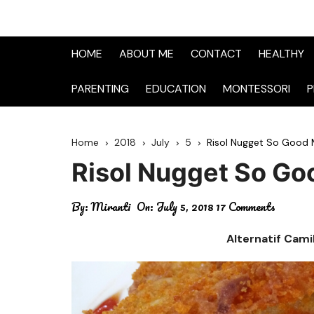
HOME
ABOUT ME
CONTACT
HEALTHY
PARENTING
EDUCATION
MONTESSORI
P
Home
2018
July
5
Risol Nugget So Good
Risol Nugget So G
By:
Miranti
On:
July 5, 2018
17 Comments
Alternatif Cami