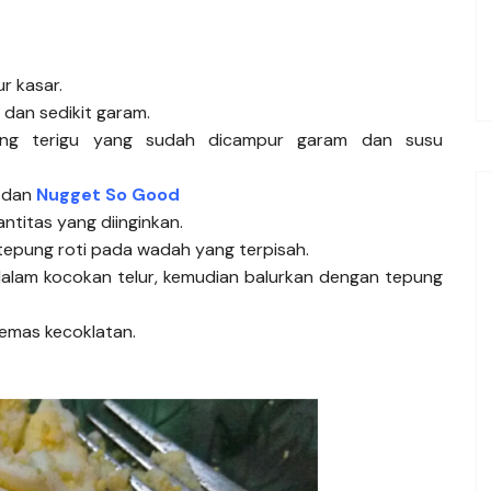
r kasar.
 dan sedikit garam.
ung terigu yang sudah dicampur garam dan susu
r dan
Nugget So Good
ntitas yang diinginkan.
 tepung roti pada wadah yang terpisah.
e dalam kocokan telur, kemudian balurkan dengan tepung
emas kecoklatan.