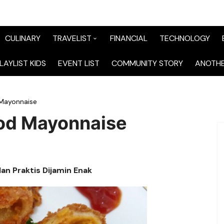
CULINARY
TRAVELIST
FINANCIAL
TECHNOLOGY
TraveList Sumatera
LAYLIST KIDS
EVENT LIST
COMMUNITY STORY
ANOTHE
TraveList Jabodetabek
 Mayonnaise
TraveList Bandung
ood Mayonnaise
TraveList Jawa
TraveList Mix
lan Praktis Dijamin Enak
TraveList Overseas