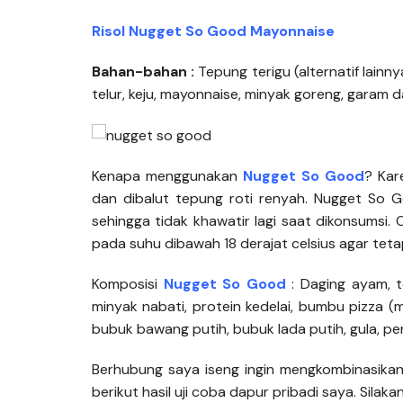
Risol Nugget So Good Mayonnaise
Bahan-bahan :
Tepung terigu (alternatif lain
telur, keju, mayonnaise, minyak goreng, garam 
Kenapa menggunakan
Nugget So Good
? Kar
dan dibalut tepung roti renyah. Nugget So G
sehingga tidak khawatir lagi saat dikonsumsi
pada suhu dibawah 18 derajat celsius agar tetap
Komposisi
Nugget So Good
: Daging ayam, 
minyak nabati, protein kedelai, bumbu pizza (
bubuk bawang putih, bubuk lada putih, gula, pen
Berhubung saya iseng ingin mengkombinasikan
berikut hasil uji coba dapur pribadi saya. Silaka