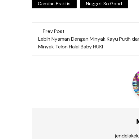
Camilan Praktis
Nugget So Good
Post
Prev Post
navigation
Lebih Nyaman Dengan Minyak Kayu Putih da
Minyak Telon Halal Baby HUKI
jendelake