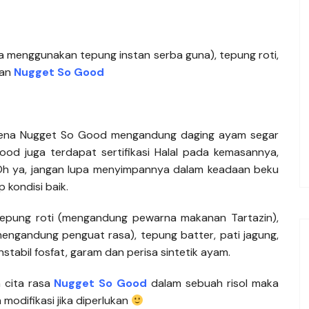
nya menggunakan tepung instan serba guna), tepung roti,
dan
Nu
gget
So Good
ena Nugget So Good mengandung daging ayam segar
ood juga terdapat sertifikasi Halal pada kemasannya,
. Oh ya, jangan lupa menyimpannya dalam keadaan beku
 kondisi baik.
tepung roti (mengandung pewarna makanan Tartazin),
mengandung penguat rasa), tepung batter, pati jagung,
stabil fosfat, garam dan perisa sintetik ayam.
 cita rasa
Nugget So Good
dalam sebuah risol maka
n modifikasi jika diperlukan