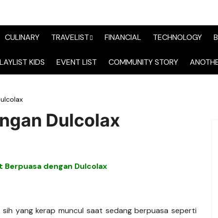
CULINARY
TRAVELIST
FINANCIAL
TECHNOLOGY
B
TraveList Sumatera
LAYLIST KIDS
EVENT LIST
COMMUNITY STORY
ANOTHE
TraveList Jabodetabek
ulcolax
TraveList Bandung
ngan Dulcolax
TraveList Jawa
TraveList Mix
t Berpuasa dengan Dulcolax
TraveList Overseas
 sih yang kerap muncul saat sedang berpuasa seperti