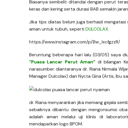
Biasanya sembelit ditandai dengan perut tera
keras dan kering serta durasi BAB semakin jarang
Jika tips diatas belum juga berhasil mengata
aman untuk tubuh, seperti
DULCOLAX.
https://www.instagram.com/p/Bw_lxcfgzzR/
Beruntung beberapa hari lalu (03/05) saya d
“Puasa Lancar Perut Aman”
di bilangan K
narasumber diantaranya dr. Riana Nirmala Wijay
Manager Dulcolax) dan Nycta Gina (Artis, Ibu sa
dr. Riana menyarankan jika memang gejala sembel
sebaiknya dibantu dengan mengonsumsi obat
adalah aman melalui uji klinis di laborat
mendapatkan logo BPOM.