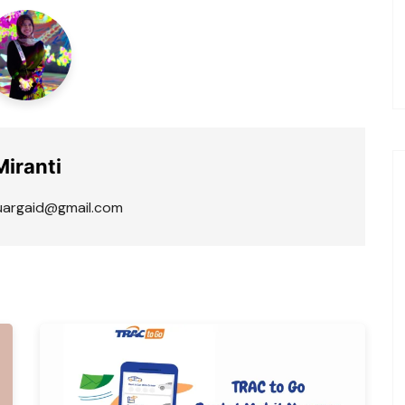
Miranti
luargaid@gmail.com