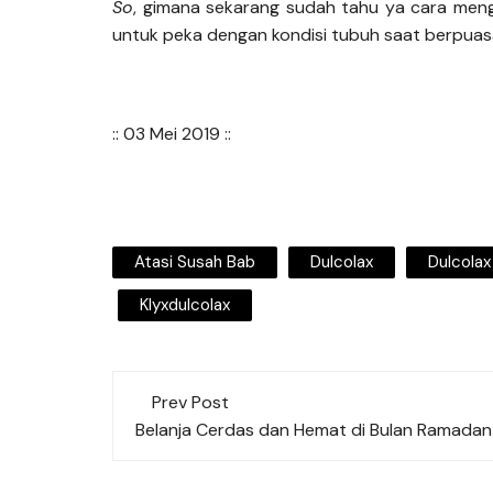
So
, gimana sekarang sudah tahu ya cara menga
untuk peka dengan kondisi tubuh saat berpuas
:: 03 Mei 2019 ::
Atasi Susah Bab
Dulcolax
Dulcola
Klyxdulcolax
Post
Prev Post
navigation
Belanja Cerdas dan Hemat di Bulan Ramadan