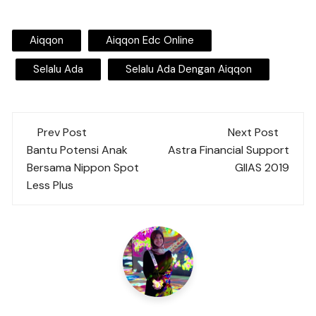
Aiqqon
Aiqqon Edc Online
Selalu Ada
Selalu Ada Dengan Aiqqon
Post
Prev Post
Next Post
navigation
Bantu Potensi Anak
Astra Financial Support
Bersama Nippon Spot
GIIAS 2019
Less Plus