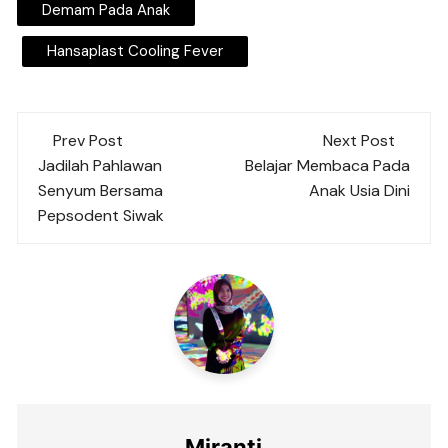
Demam Pada Anak
Hansaplast Cooling Fever
Post
Prev Post
Next Post
navigation
Jadilah Pahlawan
Belajar Membaca Pada
Senyum Bersama
Anak Usia Dini
Pepsodent Siwak
Miranti