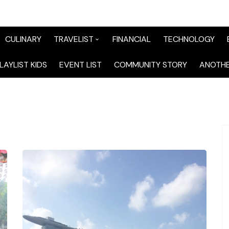
CULINARY
TRAVELIST
FINANCIAL
TECHNOLOGY
TraveList Sumatera
LAYLIST KIDS
EVENT LIST
COMMUNITY STORY
ANOTHE
TraveList Jabodetabek
TraveList Bandung
TraveList Jawa
TraveList Mix
TraveList Overseas