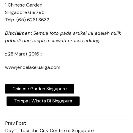
1 Chinese Garden
Singapore 619795
Telp. (65) 6261 3632
Disclaimer :
Semua foto pada artikel ini adalah milik
pribadi dan tanpa melewati proses editing.
:: 28 Maret 2016 ::
www.jendelakeluarga.com
Chinese Garden Singapore
Tempat Wisata Di Singapura
Post
Prev Post
Day 1 : Tour the City Centre of Singapore