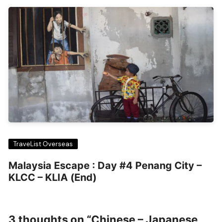
TraveList Overseas
Malaysia Escape : Day #4 Penang City –
KLCC – KLIA (End)
3 thoughts on “
Chinese – Japanese