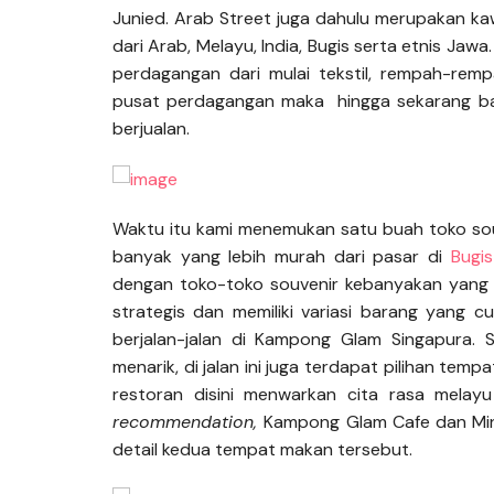
Junied. Arab Street juga dahulu merupakan k
dari Arab, Melayu, India, Bugis serta etnis Jaw
perdagangan dari mulai tekstil, rempah-rem
pusat perdagangan maka hingga sekarang ban
berjualan.
Waktu itu kami menemukan satu buah toko sou
banyak yang lebih murah dari pasar di
Bugis
dengan toko-toko souvenir kebanyakan yang ki
strategis dan memiliki variasi barang yang c
berjalan-jalan di Kampong Glam Singapura.
menarik, di jalan ini juga terdapat pilihan tem
restoran disini menwarkan cita rasa melay
recommendation,
Kampong Glam Cafe dan Mina
detail kedua tempat makan tersebut.