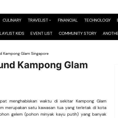
CULINARY
TRAVELIST
FINANCIAL
TECHNOLOGY
TraveList Sumatera
LAYLIST KIDS
EVENT LIST
COMMUNITY STORY
ANOTHE
TraveList Jabodetabek
nd Kampong Glam Singapore
TraveList Bandung
ound Kampong Glam
TraveList Jawa
TraveList Mix
TraveList Overseas
mpat menghabiskan waktu di sekitar Kampong Glam
m merupakan satu kawasan tua yang terletak di kota
pohon gelem (pohon minyak kayu putih) yang banyak