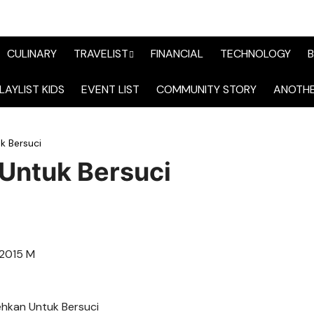
CULINARY
TRAVELIST
FINANCIAL
TECHNOLOGY
B
TraveList Sumatera
LAYLIST KIDS
EVENT LIST
COMMUNITY STORY
ANOTHE
TraveList Jabodetabek
 Bersuci
TraveList Bandung
ntuk Bersuci
TraveList Jawa
TraveList Mix
TraveList Overseas
 2015 M
ehkan Untuk Bersuci