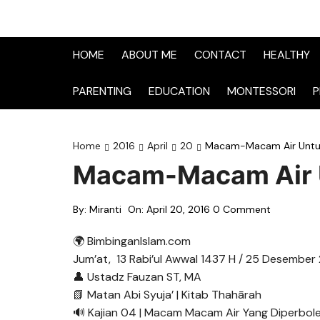
HOME
ABOUT ME
CONTACT
HEALTHY
PARENTING
EDUCATION
MONTESSORI
P
Home
2016
April
20
Macam-Macam Air Untuk
Macam-Macam Air U
By:
Miranti
On:
April 20, 2016
0 Comment
🌍 BimbinganIslam.com
Jum’at, 13 Rabi’ul Awwal 1437 H / 25 Desember
👤 Ustadz Fauzan ST, MA
📗 Matan Abi Syuja’ | Kitab Thahārah
🔊 Kajian 04 | Macam Macam Air Yang Diperbol