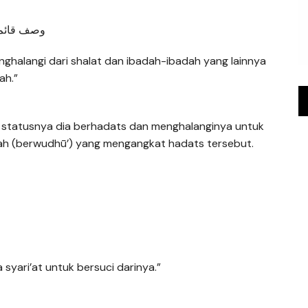
وصف قائم ب
nghalangi dari shalat dan ibadah-ibadah yang lainnya
ah.”
a statusnya dia berhadats dan menghalanginya untuk
ah (berwudhū’) yang mengangkat hadats tersebut.
 syari’at untuk bersuci darinya.”