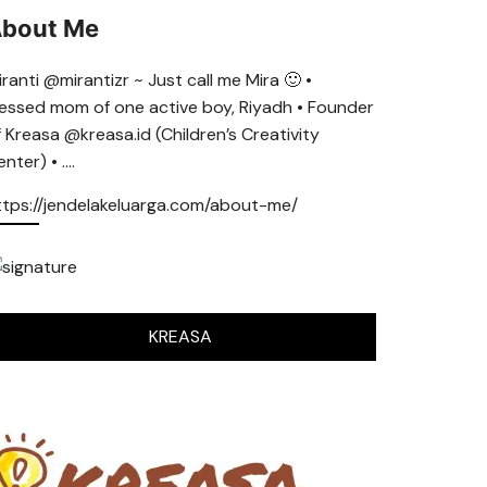
bout Me
ranti @mirantizr ~ Just call me Mira 🙂 •
lessed mom of one active boy, Riyadh • Founder
f Kreasa @kreasa.id (Children’s Creativity
nter) • ….
ttps://jendelakeluarga.com/about-me/
KREASA