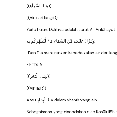
((مَاءُ السَّمآءِ))
((Air dari langit))
Yaitu hujan. Dalilnya adalah surat Al-Anfāl ayat 1
وَيُنَزِّلُ عَلَيْكُم مِّنَ السَّمَاءِ مَاءً لِّيُطَهِّرَكُم بِهِ
“Dan Dia menurunkan kepada kalian air dari lang
• KEDUA
((وَمَاءِ الْبَحْرِ))
((Air laut))
Atau مَاءُ الْبِحَارِ dalam shahīh yang lain.
Sebagaimana yang disabdakan oleh Rasūlullāh sh