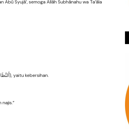
an Abū Syujā’, semoga Allāh Subhānahu wa Ta’āla
• Makna secara bahasa adalah an-nazhāfah (أَلنَّظَافَةُ), yaitu kebersihan.
najis.”