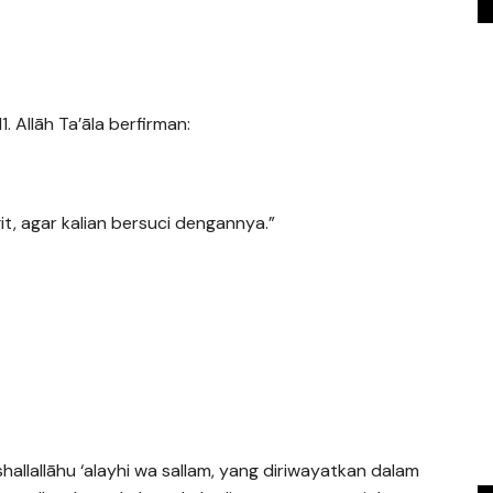
1. Allāh Ta’āla berfirman:
it, agar kalian bersuci dengannya.”
allallāhu ‘alayhi wa sallam, yang diriwayatkan dalam