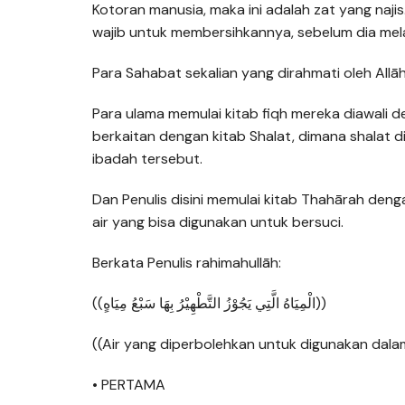
Kotoran manusia, maka ini adalah zat yang naji
wajib untuk membersihkannya, sebelum dia mel
Para Sahabat sekalian yang dirahmati oleh Allā
Para ulama memulai kitab fiqh mereka diawali 
berkaitan dengan kitab Shalat, dimana shalat 
ibadah tersebut.
Dan Penulis disini memulai kitab Thahārah de
air yang bisa digunakan untuk bersuci.
Berkata Penulis rahimahullāh:
((الْمِيَاهُ الَّتِي يَجُوْزُ التَّطْهِيْرُ بِهَا سَبْعُ مِيَاهٍ))
((Air yang diperbolehkan untuk digunakan dal
• PERTAMA