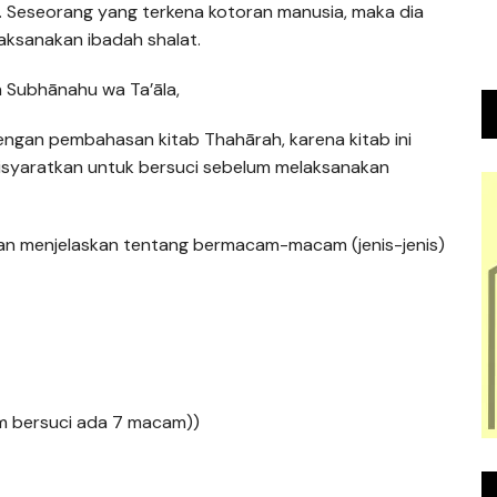
s. Seseorang yang terkena kotoran manusia, maka dia
aksanakan ibadah shalat.
h Subhānahu wa Ta’āla,
dengan pembahasan kitab Thahārah, karena kitab ini
disyaratkan untuk bersuci sebelum melaksanakan
ngan menjelaskan tentang bermacam-macam (jenis-jenis)
am bersuci ada 7 macam))