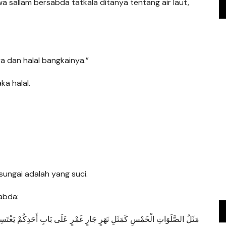
 wa sallam bersabda tatkala ditanya tentang air laut,
a dan halal bangkainya.”
ka halal.
sungai adalah yang suci.
sabda:
مَثَلُ الصَّلَوَاتِ الْخَمْسِ كَمَثَلِ نَهَرٍ جَارٍ غَمْرٍ عَلَى بَابِ أَحَدِكُمْ يَغْت