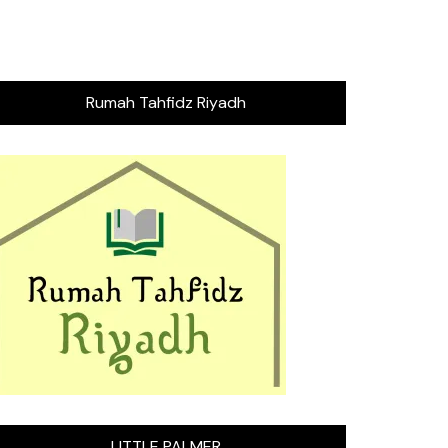
Rumah Tahfidz Riyadh
LITTLE PALMER