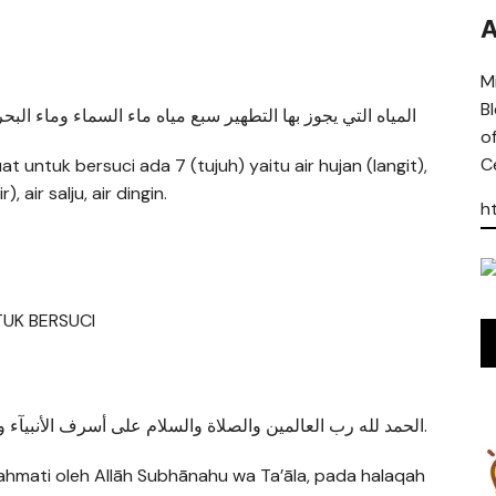
A
Mi
B
المياه التي يجوز بها التطهير سبع مياه ماء السماء وماء البحر 
o
Ce
untuk bersuci ada 7 (tujuh) yaitu air hujan (langit),
, air salju, air dingin.
h
UK BERSUCI
الحمد لله رب العالمين والصلاة والسلام على أسرف الأنبيآء والمرسلين نبينا محمد وعلى آله وصحبه أجمعين. أما بعد.
rahmati oleh Allāh Subhānahu wa Ta’āla, pada halaqah