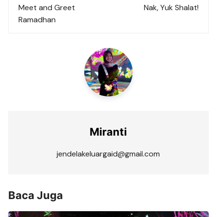
navigation
Meet and Greet
Nak, Yuk Shalat!
Ramadhan
Miranti
jendelakeluargaid@gmail.com
Baca Juga