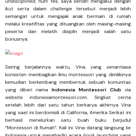
undisciplined
, huh!
Yes,
saya sendiri mengakui dengan
ikut serta dalam
challenge
tersebut menjadi lebih
semangat untuk mengajak anak bermain di rumah
melalui kreatifitas yang dituangkan oleh masing-masing
peserta dan melatih disiplin menjadi salah satu
bonusnya.
Seiring berjalannya waktu, Vina yang senantiasa
konsisten membagikan ilmu montessori yang dimilikinya
kemudian berkembang membentuk sebuah komunitas
yang diberi nama
Indonesia Montessori Club
via
website indonesiamontessori.com. Singkat cerita
setelah lebih dari satu tahun berkarya akhirnya Vina
yang saat ini berdomisili di California, Amerika Serikat ini
berhasil menelurkan satu buah buku berjudul
“Montessori di Rumah”. Kali ini Vina datang langsung ke
Indonesia untuk menghadiri acara
book launching
yang