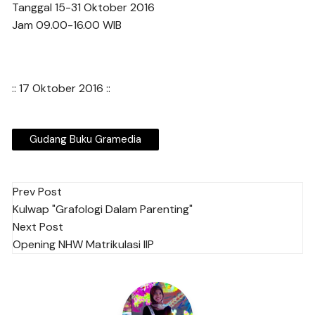
Tanggal 15-31 Oktober 2016
Jam 09.00-16.00 WIB
:: 17 Oktober 2016 ::
Gudang Buku Gramedia
Post
Prev Post
Kulwap "Grafologi Dalam Parenting"
navigation
Next Post
Opening NHW Matrikulasi IIP