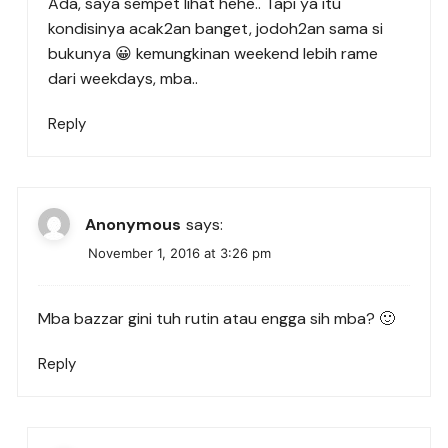
Ada, saya sempet lihat hehe.. Tapi ya itu
kondisinya acak2an banget, jodoh2an sama si
bukunya 😀 kemungkinan weekend lebih rame
dari weekdays, mba..
Reply
Anonymous
says:
November 1, 2016 at 3:26 pm
Mba bazzar gini tuh rutin atau engga sih mba? 🙂
Reply