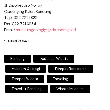
Jl. Diponegoro No. 57
Cibeunying Kaler, Bandung
Telp. 022 721 3822
Fax. 022 721 3934
Email :
museumgeologi@grdc.esdm.go.id
:: 8 Juni 2014 ::
Bandung
Destinasi Wisata
Museum Geologi
Tempat Bersejarah
Tempat Wisata
Traveling
Travelist Bandung
Wisata Museum
Post