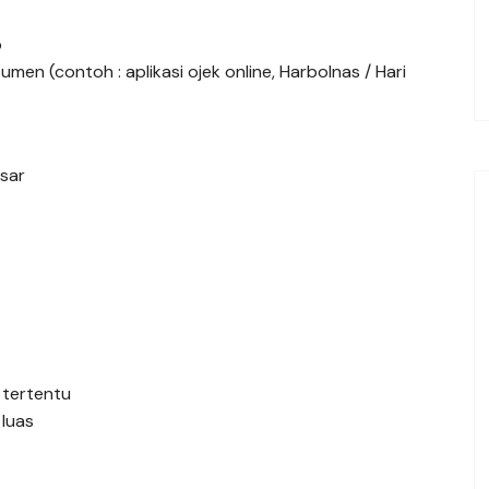
p
en (contoh : aplikasi ojek online, Harbolnas / Hari
esar
 tertentu
 luas