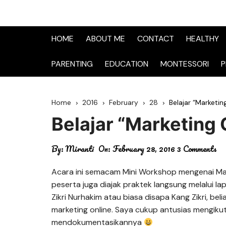
HOME
ABOUT ME
CONTACT
HEALTHY
PARENTING
EDUCATION
MONTESSORI
P
Home
2016
February
28
Belajar “Marketin
Belajar “Marketing 
By:
Miranti
On:
February 28, 2016
3 Comments
Acara ini semacam Mini Workshop mengenai Mark
peserta juga diajak praktek langsung melalui l
Zikri Nurhakim atau biasa disapa Kang Zikri, bel
marketing online. Saya cukup antusias mengiku
mendokumentasikannya