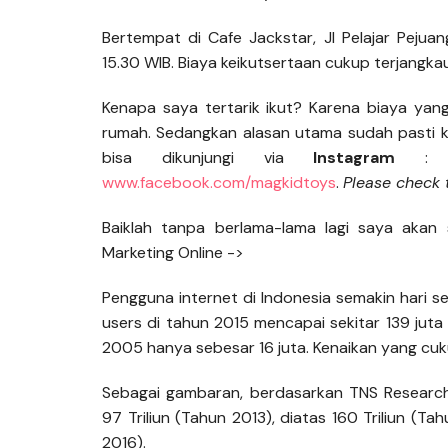
Bertempat di Cafe Jackstar, Jl Pelajar Pejua
15.30 WIB. Biaya keikutsertaan cukup terjang
Kenapa saya tertarik ikut? Karena biaya yang 
rumah. Sedangkan alasan utama sudah pasti k
bisa dikunjungi via
Instagram
www.facebook.com/magkidtoys
.
Please check
Baiklah tanpa berlama-lama lagi saya akan
Marketing Online ->
Pengguna internet di Indonesia semakin hari se
users di tahun 2015 mencapai sekitar 139 jut
2005 hanya sebesar 16 juta. Kenaikan yang cuku
Sebagai gambaran, berdasarkan TNS Research,
97 Triliun (Tahun 2013), diatas 160 Triliun (T
2016).