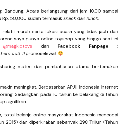
ng, Bandung. Acara berlangsung dari jam 10.00 sampai
kau Rp. 50,000 sudah termasuk
snack
dan
lunch
.
relatif murah serta lokasi acara yang tidak jauh dari
arena saya punya online toyshop yang hingga saat ini
:
@magkidtoys
dan
Facebook Fanpage
:
 them out!
#promoselewat
 sharing materi dari pembahasan utama bertemakan
makin meningkat. Berdasarkan APJII, Indonesia Internet
a orang. Sedangkan pada 10 tahun ke belakang di tahun
p signifikan.
 total belanja online masyarakat Indonesia mencapai
ahun 2015) dan diperkirakan sebanyak 298 Triliun (Tahun