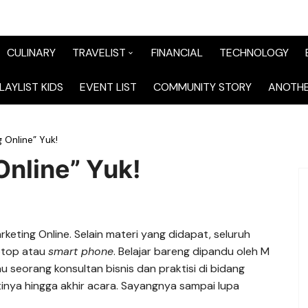
CULINARY
TRAVELIST
FINANCIAL
TECHNOLOGY
TraveList Sumatera
LAYLIST KIDS
EVENT LIST
COMMUNITY STORY
ANOTHE
TraveList Jabodetabek
g Online” Yuk!
TraveList Bandung
Online” Yuk!
TraveList Jawa
TraveList Mix
eting Online. Selain materi yang didapat, seluruh
TraveList Overseas
aptop atau
smart phone
. Belajar bareng dipandu oleh M
iau seorang konsultan bisnis dan praktisi di bidang
tinya hingga akhir acara. Sayangnya sampai lupa