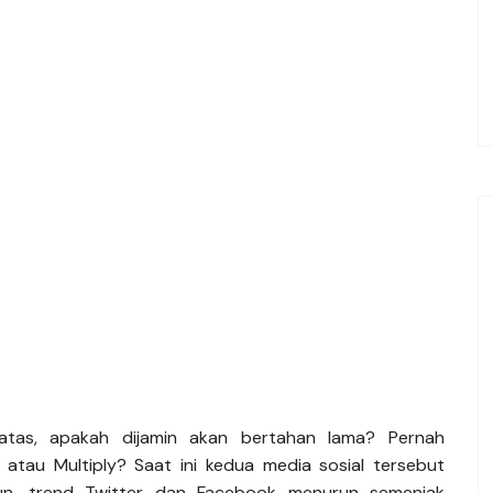
atas, apakah dijamin akan bertahan lama? Pernah
 atau Multiply? Saat ini kedua media sosial tersebut
un, trend Twitter dan Facebook menurun semenjak