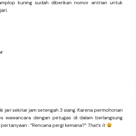
 amplop kuning sudah diberikan nomor antrian untuk
ari.
or
k jari sekitar jam setengah 3 siang. Karena permohonan
ses wawancara dengan petugas di dalam berlangsung
 pertanyaan : “Rencana pergi kemana?”
That’s it