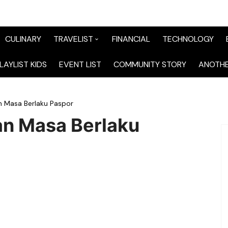
CULINARY
TRAVELIST
FINANCIAL
TECHNOLOGY
TraveList Sumatera
LAYLIST KIDS
EVENT LIST
COMMUNITY STORY
ANOTHE
TraveList Jabodetabek
n Masa Berlaku Paspor
TraveList Bandung
an Masa Berlaku
TraveList Jawa
TraveList Mix
TraveList Overseas