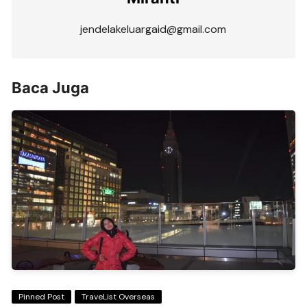
jendelakeluargaid@gmail.com
Baca Juga
Pinned Post
TraveList Overseas