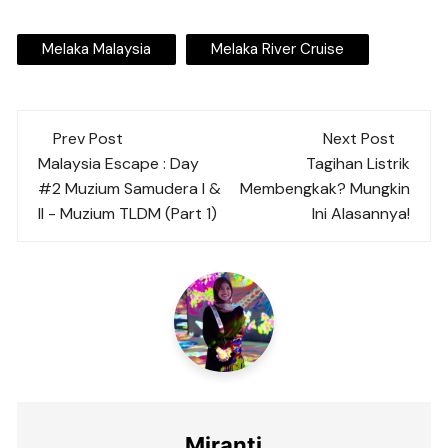
Melaka Malaysia
Melaka River Cruise
Post
Prev Post
Next Post
navigation
Malaysia Escape : Day
Tagihan Listrik
#2 Muzium Samudera I &
Membengkak? Mungkin
II - Muzium TLDM (Part 1)
Ini Alasannya!
Miranti