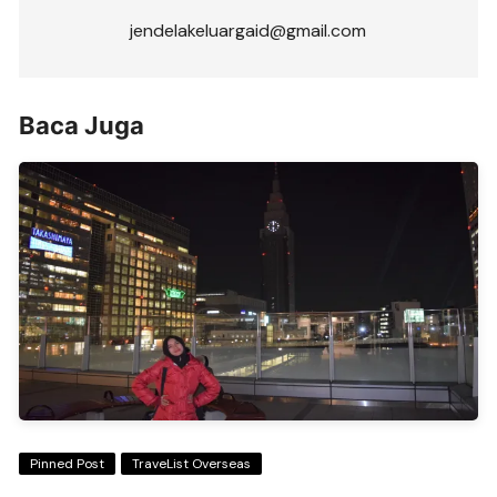
jendelakeluargaid@gmail.com
Baca Juga
Pinned Post
TraveList Overseas