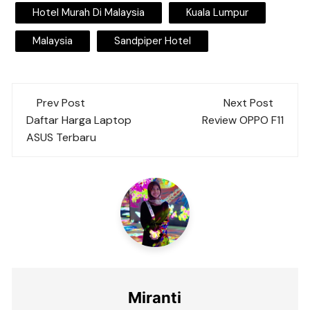
Hotel Murah Di Malaysia
Kuala Lumpur
Malaysia
Sandpiper Hotel
Post
Prev Post
Next Post
navigation
Daftar Harga Laptop
Review OPPO F11
ASUS Terbaru
Miranti