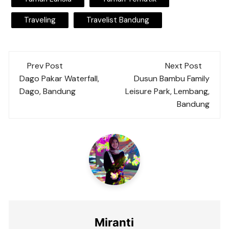
Traveling
Travelist Bandung
Post
Prev Post
Next Post
navigation
Dago Pakar Waterfall,
Dusun Bambu Family
Dago, Bandung
Leisure Park, Lembang,
Bandung
Miranti