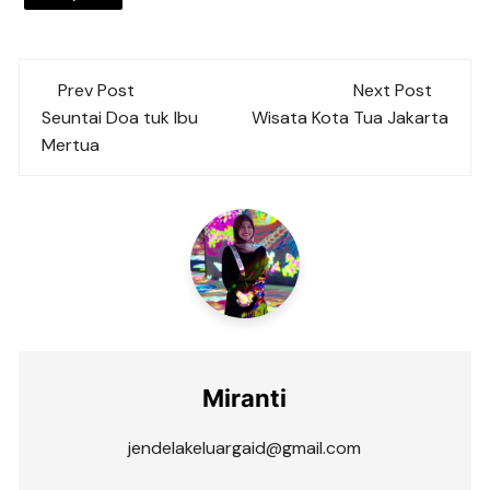
Post
Prev Post
Next Post
navigation
Seuntai Doa tuk Ibu
Wisata Kota Tua Jakarta
Mertua
Miranti
jendelakeluargaid@gmail.com