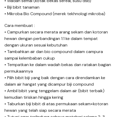
• Wadah semai (kotak bekas sereal, susu dsb)
• Biji bibit tanaman
• Mikroba Bio Compound (merek tekhnologi mikroba)
Cara membuat :
• Campurkan secara merata arang sekam dan kotoran
hewan dengan perbandingan 1:1 ke dalam tempat
dengan ukuran sesuai kebutuhan
• Tambahkan air dan bio compound dalam campura
sampai kelembaban cukup
• Tempatkan ke dalam wadah bekas dan ratakan bagian
permukaannya
• Pilih bibit biji yang baik dengan cara direndamkan ke
dalam air hangat yang dicampur biji compound
• Ambil bibit yang tenggelam dalam air (bibit terbaik)
kemudian tiriskan hingga kering
• Taburkan biji bibit di atas permukaan sekam+kotoran
hewan yang telah siap secara merata
• Tutupi agar terlindung cahaya matahari selama 2-3