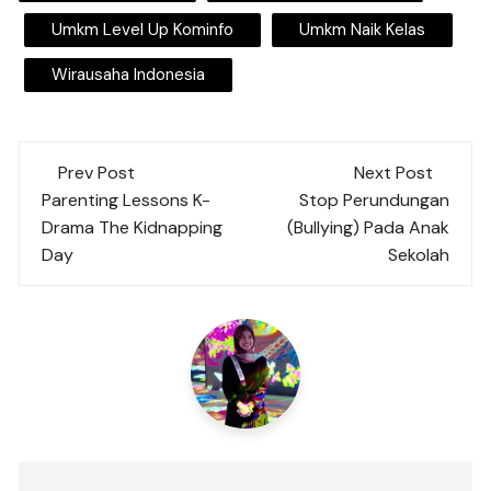
Umkm Level Up Kominfo
Umkm Naik Kelas
Wirausaha Indonesia
Post
Prev Post
Next Post
navigation
Parenting Lessons K-
Stop Perundungan
Drama The Kidnapping
(Bullying) Pada Anak
Day
Sekolah