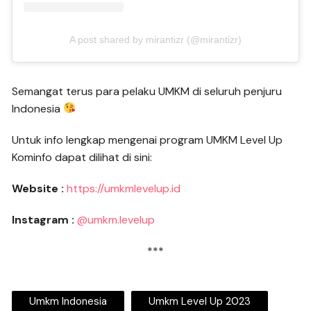
A post shared by mirantizr (@mirantizr)
Semangat terus para pelaku UMKM di seluruh penjuru
Indonesia
Untuk info lengkap mengenai program UMKM Level Up
Kominfo dapat dilihat di sini:
Website :
https://umkmlevelup.id
Instagram :
@umkm.levelup
***
Umkm Indonesia
Umkm Level Up 2023