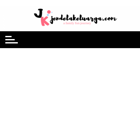
Skip
to
jendelakeluarga.com
A Family Fun Journey
content