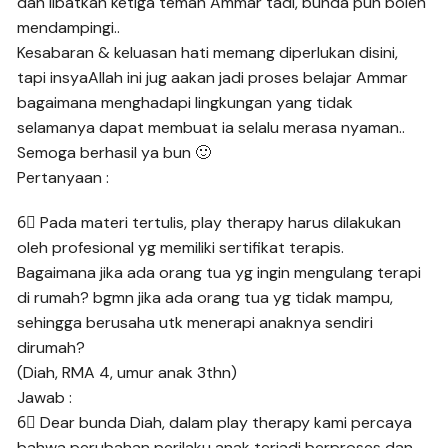
dan libatkan ketiga teman Ammar tadi, bunda pun boleh
mendampingi..
Kesabaran & keluasan hati memang diperlukan disini,
tapi insyaAllah ini jug aakan jadi proses belajar Ammar
bagaimana menghadapi lingkungan yang tidak
selamanya dapat membuat ia selalu merasa nyaman..
Semoga berhasil ya bun 🙂
Pertanyaan :
6⃣ Pada materi tertulis, play therapy harus dilakukan
oleh profesional yg memiliki sertifikat terapis.
Bagaimana jika ada orang tua yg ingin mengulang terapi
di rumah? bgmn jika ada orang tua yg tidak mampu,
sehingga berusaha utk menerapi anaknya sendiri
dirumah?
(Diah, RMA 4, umur anak 3thn)
Jawab :
6⃣ Dear bunda Diah, dalam play therapy kami percaya
bahwa perubahan perilaku anak terjadi berproses dan