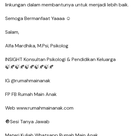
linkungan dalam membantunya untuk menjadi lebih baik.
Semoga Bermanfaat Yaaaa ☺
Salam,
Alfa Mardhika, M.Psi, Psikolog
INSIGHT Konsultan Psikologi & Pendidikan Keluarga
🍃🍂🍃🍂🍃🍂🍃🍂🍃🍂
IG @rumahmainanak
FP FB Rumah Main Anak
Web www.rumahmainanak.com
🔘Sesi Tanya Jawab
Materi Kuliah Whatsapp Rumah Main Anak