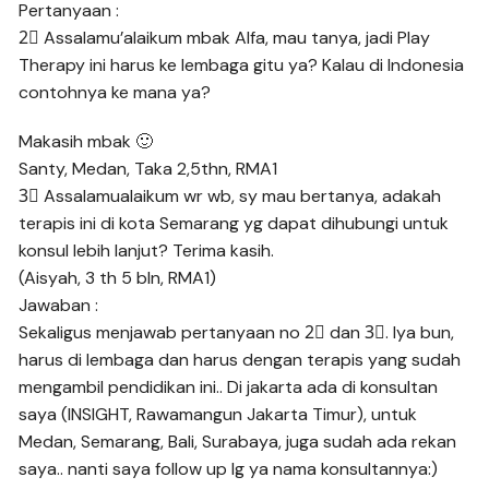
Pertanyaan :
2⃣ Assalamu’alaikum mbak Alfa, mau tanya, jadi Play
Therapy ini harus ke lembaga gitu ya? Kalau di Indonesia
contohnya ke mana ya?
Makasih mbak 🙂
Santy, Medan, Taka 2,5thn, RMA1
3⃣ Assalamualaikum wr wb, sy mau bertanya, adakah
terapis ini di kota Semarang yg dapat dihubungi untuk
konsul lebih lanjut? Terima kasih.
(Aisyah, 3 th 5 bln, RMA1)
Jawaban :
Sekaligus menjawab pertanyaan no 2⃣ dan 3⃣. Iya bun,
harus di lembaga dan harus dengan terapis yang sudah
mengambil pendidikan ini.. Di jakarta ada di konsultan
saya (INSIGHT, Rawamangun Jakarta Timur), untuk
Medan, Semarang, Bali, Surabaya, juga sudah ada rekan
saya.. nanti saya follow up lg ya nama konsultannya:)