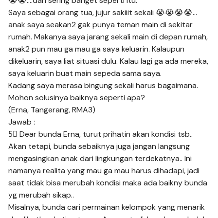
😭😭….dan sering banget seperti itu.
Saya sebagai orang tua, jujur sakiiit sekali 😭😭😭😭…
anak saya seakan2 gak punya teman main di sekitar
rumah. Makanya saya jarang sekali main di depan rumah,
anak2 pun mau ga mau ga saya keluarin. Kalaupun
dikeluarin, saya liat situasi dulu. Kalau lagi ga ada mereka,
saya keluarin buat main sepeda sama saya.
Kadang saya merasa bingung sekali harus bagaimana.
Mohon solusinya baiknya seperti apa?
(Erna, Tangerang, RMA3)
Jawab :
5⃣ Dear bunda Erna, turut prihatin akan kondisi tsb..
Akan tetapi, bunda sebaiknya juga jangan langsung
mengasingkan anak dari lingkungan terdekatnya.. Ini
namanya realita yang mau ga mau harus dihadapi, jadi
saat tidak bisa merubah kondisi maka ada baikny bunda
yg merubah sikap..
Misalnya, bunda cari permainan kelompok yang menarik