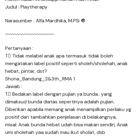
Judul : Playtherapy
Narasumber : Alfa Mardhika, M.PSi 🔘
〰〰〰〰〰〰〰〰〰〰
Pertanyaan :
1⃣ Tidak melabel anak apa termasuk tidak boleh
mengatakan label positif seperti sholeh/sholehah, anak
hebat, pintar, dst?
Shona_Bandung_2&3th_RMA 1
Jawab :
1⃣ Bedakan label dengan pujian ya bunda.. yang
dimaksud bunda diatas sepertinya adalah pujian.
Diberikan apabila memang anak menampilkan perilaku yg
positif dan tambahkan penjelasan di belakangnya,
misal: Anak bunda hebat udah bisa makan sendiri, Anak
umi sholehah yaa sudah mau ikut sholat, dsb