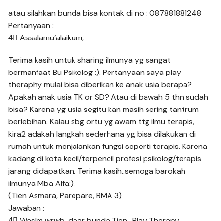
atau silahkan bunda bisa kontak di no : 087881881248
Pertanyaan :
4⃣ Assalamu’alaikum,
Terima kasih untuk sharing ilmunya yg sangat
bermanfaat Bu Psikolog :). Pertanyaan saya play
theraphy mulai bisa diberikan ke anak usia berapa?
Apakah anak usia TK or SD? Atau di bawah 5 thn sudah
bisa? Karena yg usia segitu kan masih sering tantrum
berlebihan. Kalau sbg ortu yg awam ttg ilmu terapis,
kira2 adakah langkah sederhana yg bisa dilakukan di
rumah untuk menjalankan fungsi seperti terapis. Karena
kadang di kota kecil/terpencil profesi psikolog/terapis
jarang didapatkan. Terima kasih..semoga barokah
ilmunya Mba Alfa:).
(Tien Asmara, Parepare, RMA 3)
Jawaban :
4⃣ Waslm wrwb, dear bunda Tien.. Play Therapy